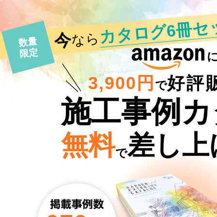
カタログ6冊セ
今
なら
数量
限定
3,900円
好評
で
施工事例カ
無料
差し上
で