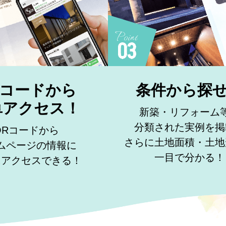
Point
03
Rコードから
条件から探
単アクセス！
新築・リフォーム
分類された実例を掲
QRコードから
さらに土地面積・土地
ムページの情報に
一目で分かる！
にアクセスできる！