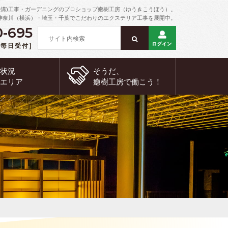
外溝)工事・ガーデニングのプロショップ癒樹工房（ゆうきこうぼう）。
神奈川（横浜）・埼玉・千葉でこだわりのエクステリア工事を展開中。
0-695
 [毎日受付]
約状況
そうだ、
工エリア
癒樹工房で
働こう！