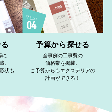
Point
04
せる
予算から探せる
等に
全事例の工事費の
載。
価格帯を掲載。
形状も
ご予算からもエクステリアの
計画ができる！