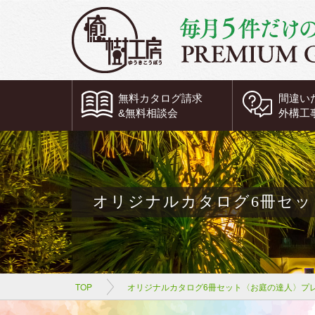
無料
カタログ請求
間違い
&
無料
相談会
外構工
オリジナルカタログ6冊セッ
TOP
オリジナルカタログ6冊セット〈お庭の達人〉プ