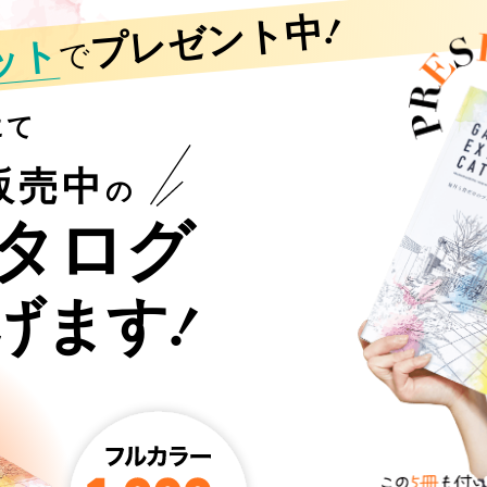
!
プレゼント中
ット
で
にて
販売中
の
タログ
!
げます