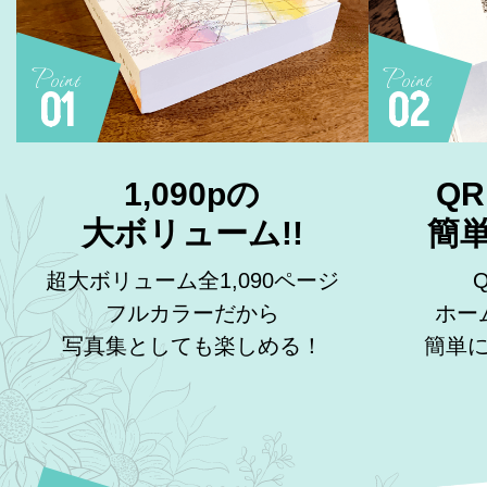
Point
Point
01
02
1,090pの
Q
大ボリューム!!
簡
超大ボリューム全1,090ページ
フルカラーだから
ホー
写真集としても楽しめる！
簡単