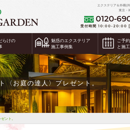
エクステリア＆外構(
東京・
0120-69
受付時間 10:00-20:00
だらけの
魅惑の
エクステリア
ご予
事
施工事例集
と施
ト〈お庭の達人〉プレゼント。
レゼント。