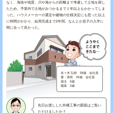
なく、海抜や地質、川や海からの距離まで考慮して土地を探し
たため、予算内で土地がみつかるまで１年以上もかかってしま
った。ハウスメーカーの選定や建物の仕様決定にも思った以上
に時間がかかり、結局完成まで2年弱。なんとか息子の入学に
間に合って良かった。
佐々木 弘樹 38歳 会社員
妻・美咲 35歳 会社員
雄太 6歳
陽菜 3歳
先日お渡しした外構工事の図面はご覧い
ただけましたか？