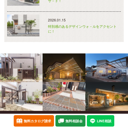
サ－ド！
2026.01.15
特別感のあるデザインウォ－ルをアクセント
に！
会社概要
個人情報保護方針
お問い合わせ
無料カタログ請求
無料相談会
LINE相談
Copyright©
癒樹工房
All Rights Reserved.