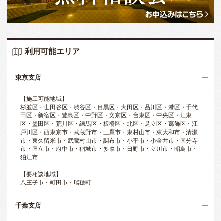
利用可能エリア
東京支店
【施工可能地域】
杉並区・世田谷区・渋谷区・目黒区・大田区・品川区・港区・千代
田区・新宿区・豊島区・中野区・文京区・台東区・中央区・江東
区・墨田区・荒川区・練馬区・板橋区・北区・足立区・葛飾区・江
戸川区・西東京市・武蔵野市・三鷹市・東村山市・東大和市・清瀬
市・東久留米市・武蔵村山市・調布市・小平市・小金井市・国分寺
市・国立市・府中市・稲城市・多摩市・日野市・立川市・昭島市・
狛江市
【要相談地域】
八王子市・町田市・瑞穂町
千葉支店