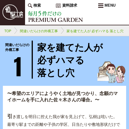
検索
資料請求
MENU
TOP
間違いだらけの外構工事
家を建てた人が 必ずハマる 落とし穴
家を建てた人が
間違いだらけの
外構工事
必ずハマる
落とし穴
〜希望のエリアにようやく土地が見つかり、念願のマ
イホームを手に入れた佐々木さんの場合。〜
引
き渡しを明日に控えた我が家を見上げて、弘樹は呟いた。
最寄り駅までの距離や子供の学区、日当たりや敷地形状だけで