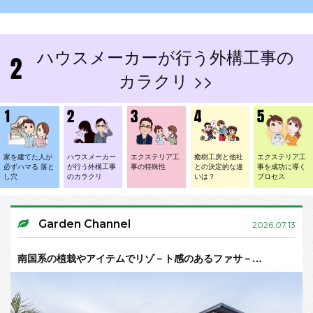
ハウスメーカーが行う外構工事の
カラクリ >>
家を建てた人が
ハウスメーカー
エクステリア工
癒樹工房と他社
エクステリア工
必ずハマる 落と
が行う外構工事
事の特殊性
との決定的な違
事を成功に導く
し穴
のカラクリ
いは？
プロセス
Garden Channel
2026.07.13
南国系の植栽やアイテムでリゾ－ト感のあるファサ－…