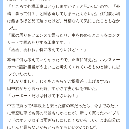
「ところで外構工事はどうしますか？」と訊かれたので、「外
構工事って何？」と聞き返してしまったくらいだ。住宅展示場
は飽きるほど見て廻ったけど、外構なんて気にしたこともなか
った。
「家の周りをフェンスで囲ったり、車を停めるところをコンク
リートで固めたりする工事です。」
「ああ、あれね。特に考えてないけど・・」
本当に何も考えていなかったので、正直に答えた。ハウスメー
カーの設計担当がうまいこと考えてくれているものと勝手に思
っていたのだ。
「わかりました。じゃあこちらでご提案差し上げますね」
田中君がそう言った時、すかさず妻が口を開いた。
「カーポートだけは付けて下さいね！」
中古で買って6年以上も乗った前の車だったら、今までみたい
に青空駐車でも何の問題もなかったが、新しく買ったハイブリ
ッドのオデッセイは雨ざらしにしたくないらしい。まあ自分は
ほとんど乗らないからどっちでもいいのだけれど。