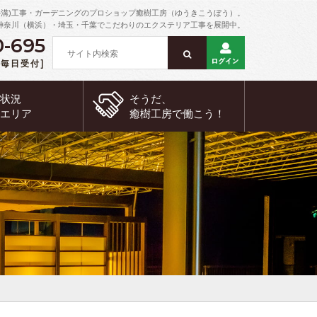
外溝)工事・ガーデニングのプロショップ癒樹工房（ゆうきこうぼう）。
神奈川（横浜）・埼玉・千葉でこだわりのエクステリア工事を展開中。
0-695
 [毎日受付]
約状況
そうだ、
工エリア
癒樹工房で
働こう！