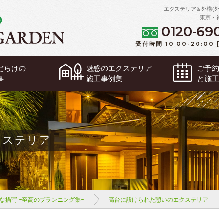
エクステリア＆外構(
東京・
0120-69
受付時間 10:00-20:00
だらけの
魅惑の
エクステリア
ご予
事
施工事例集
と施
クステリア
な描写 ~至高のプランニング集~
高台に設けられた憩いのエクステリア