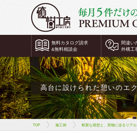
無料
カタログ請求
間違い
&
無料
相談会
外構工
高台に設けられた憩いのエ
TOP
施工例
斬新な発想と、実物に迫るリアル