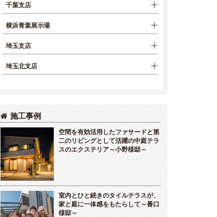
千葉支店
横浜青葉展示場
埼玉支店
埼玉北支店
施工事例
空間を有効活用したファサードと第
二のリビングとして活躍の中庭テラ
スのエクステリア～小野様邸～
室内とひと続きのタイルテラスが、
家と庭に一体感をもたらして～番口
様邸～