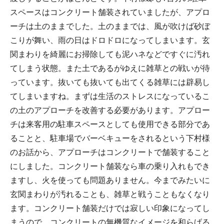
スペースはコンクリート舗装されていましたが、アプロ
ーチは土のままでした。土のままでは、風が吹けば砂ぼ
こりが舞い、雨の日はドロドロになってしまいます。玄
関まわりを綺麗にお掃除しても泥ハネなどですぐに汚れ
てしまう状態。また土であるがゆえに雑草との戦いが待
っています。抜いても抜いても出てくる雑草には辟易し
てしまいますね。まずは生活のストレスになっているこ
の土のアプローチを改善する必要があります。アプロー
チは来客用の駐車スペースとしても使用できる部分であ
ることと、駐車場でバーベキューをされるという下村様
のお話から、アプローチはコンクリートで舗装すること
にしました。コンクリート舗装なら車の乗り入れもでき
ますし、火を使っても問題ありません。今までみたいに
玄関まわりが汚れることも、雑草と戦うこともなくなり
ます。コンクリート舗装だけでは寂しい印象になってし
まうので、コンクリートの無機質なイメージを和らげる