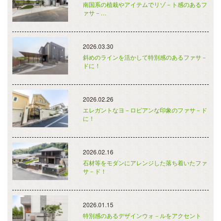
南国系の植栽やアイテムでリゾ－ト感のあるフ
ァサ－…
2026.03.30
斜めのラインを活かして特別感のあるファサ－
ドに！
2026.02.26
エレガントなヨ－ロピアンな印象のファサ－ド
に！
2026.02.16
石材等をモダンにアレンジした落ち着いたファ
サ－ド！
2026.01.15
特別感のあるデザインウォ－ルをアクセント