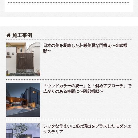
施工事例
日本の美を凝縮した荘厳美麗な門構え〜金武様
邸〜
「ウッドカラーの統一」と「斜めアプローチ」で
広がりのある空間に〜阿部様邸〜
シックな佇まいに光の演出をプラスしたモダンエ
クステリア