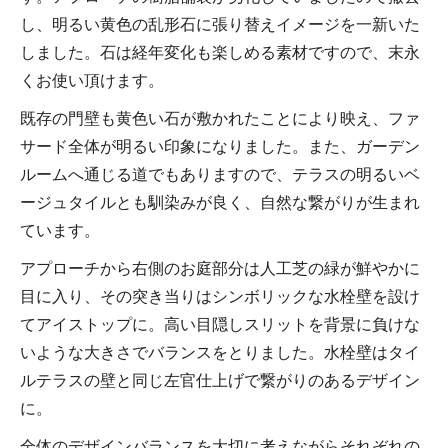
し、明るい黄色の乱形石に張り替えイメージを一新いた
しました。石は経年変化も楽しめる素材ですので、末永
くお使い頂けます。
既存の門壁も黄色い石が敷かれたことにより映え、ファ
サード全体が明るい印象になりました。また、ガーデン
ルームへ通じる道でもありますので、テラスの明るいベ
ージュタイルとも馴染みが良く、自然な繋がりが生まれ
ています。
アプローチから右側のお庭部分は人工芝の緑が鮮やかに
目に入り、その突き当りはシンボリックな水栓壁を設け
てアイストップに。高い目隠しスリットを背景に負けな
いような大きさでバランスをとりました。水栓壁はタイ
ルテラスの壁と同じ左官仕上げで繋がりのあるデザイン
に。
全体のデザインバランスを大切に考えながらそれぞれの