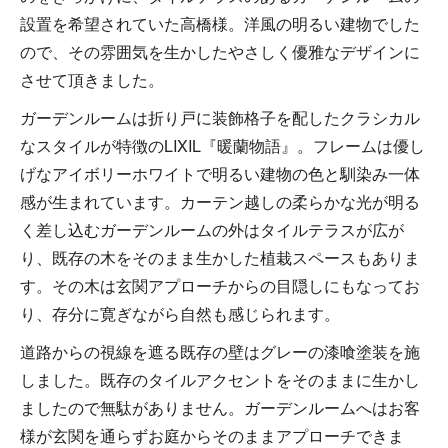
設置を希望されていた高橋様。洋風の明るい建物でした
ので、その雰囲気を生かしたやさしく優雅なデザインに
させて頂きました。
ガーデンルームは折り戸に装飾格子を配したクラシカル
なスタイルが特徴のLIXIL『暖蘭物語』。フレームは優し
げなアイボリーホワイトで明るい建物の色と馴染み一体
感が生まれています。カーテン越しの柔らかな光が明る
く差し込むガーデンルームの外はタイルテラスが広が
り、既存の木をそのまま生かした植栽スペースもありま
す。その木は玄関アプローチからの目隠しにもなってお
り、存分に寛ぎながら自然も感じられます。
道路からの視線を遮る既存の壁はグレーの漆喰塗装を施
しました。既存のタイルアクセントをそのままに生かし
ましたので無駄がありません。ガーデンルームへはお客
様が玄関を通らずお庭からそのままアプローチできま