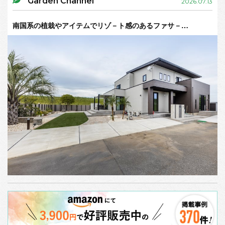
Garden Channel
2026.07.13
南国系の植栽やアイテムでリゾ－ト感のあるファサ－…