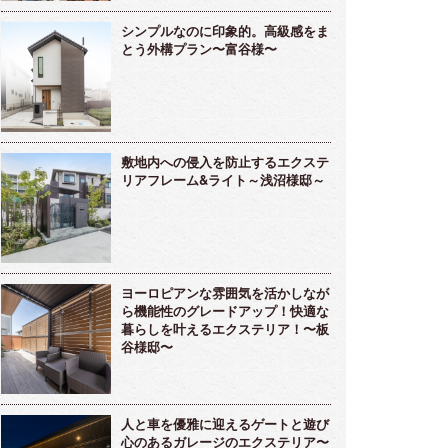
シンプルなのに印象的。高級感をま
とう外構プラン〜富谷様〜
敷地内への侵入を防止するエクステ
リアフレーム&ライト～浅沼様邸～
ヨーロピアンな雰囲気を活かしなが
ら機能性のグレードアップ！快適な
暮らしを叶えるエクステリア！〜板
谷様邸〜
人と車を優雅に迎えるゲートと遊び
心のあるガレージのエクステリア〜