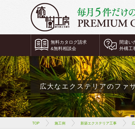
無料
カタログ請求
間違い
&
無料
相談会
外構工
広大なエクステリアのファ
TOP
施工例
新築エクステリア工事