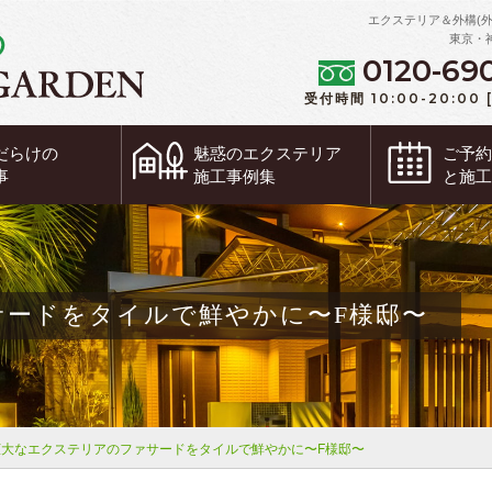
エクステリア＆外構(
東京・
0120-69
受付時間 10:00-20:00
だらけの
魅惑の
エクステリア
ご予
事
施工事例集
と施
サードをタイルで鮮やかに〜F様邸〜
広大なエクステリアのファサードをタイルで鮮やかに〜F様邸〜