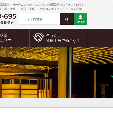
外溝)工事・ガーデニングのプロショップ癒樹工房（ゆうきこうぼう）。
神奈川（横浜）・埼玉・千葉でこだわりのエクステリア工事を展開中。
0-695
 [毎日受付]
約状況
そうだ、
工エリア
癒樹工房で
働こう！