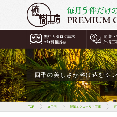
無料
カタログ請求
間違い
&
無料
相談会
外構工
四季の美しさが溶け込むシ
TOP
施工例
新築エクステリア工事