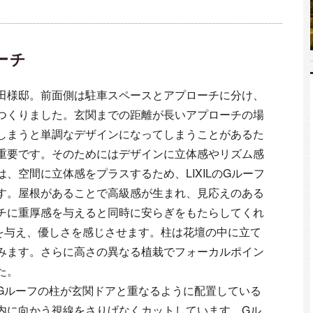
ーチ
田様邸。前面側は駐車スペースとアプローチに分け、
つくりました。玄関までの距離が長いアプローチの場
しまうと単調なデザインになってしまうことがあるた
重要です。そのためにはデザインに立体感やリズム感
、空間に立体感をプラスするため、LIXILのGルーフ
す。屋根があることで高級感が生まれ、見応えのある
チに重厚感を与えると同時に安らぎをもたらしてくれ
を与え、優しさを感じさせます。柱は花壇の中に立て
みます。さらに高さの異なる植栽でフォーカルポイン
た。
Gルーフの柱が玄関ドアと重なるように配置している
内に向かう視線をさりげなくカットしています。Gル