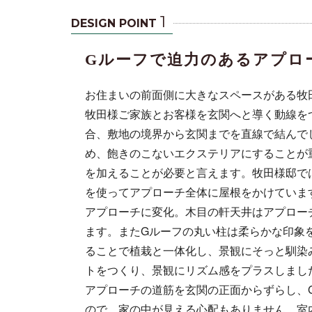
1
DESIGN POINT
Gルーフで迫力のあるアプロ
お住まいの前面側に大きなスペースがある牧
牧田様ご家族とお客様を玄関へと導く動線を
合、敷地の境界から玄関までを直線で結んで
め、飽きのこないエクステリアにすることが
を加えることが必要と言えます。牧田様邸では
を使ってアプローチ全体に屋根をかけていま
アプローチに変化。木目の軒天井はアプロー
ます。またGルーフの丸い柱は柔らかな印象
ることで植栽と一体化し、景観にそっと馴染
トをつくり、景観にリズム感をプラスしまし
アプローチの道筋を玄関の正面からずらし、
ので、家の中が見える心配もありません。室