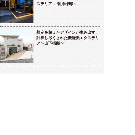
ステリア ～菅原様邸～
想定を超えたデザインが生み出す、
計算し尽くされた機能美エクステリ
ア〜山下様邸〜