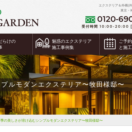
エクステリア＆外構(
東京・
0120-69
受付時間 10:00-20:00
だらけの
魅惑の
エクステリア
ご予
事
施工事例集
と施
ンプルモダンエクステリア〜牧田様邸〜
四季の美しさが溶け込むシンプルモダンエクステリア〜牧田様邸〜