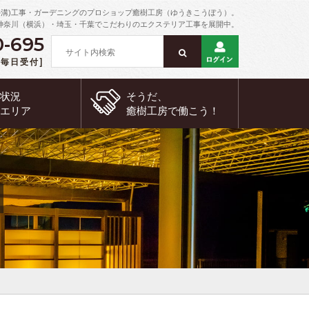
外溝)工事・ガーデニングのプロショップ癒樹工房（ゆうきこうぼう）。
神奈川（横浜）・埼玉・千葉でこだわりのエクステリア工事を展開中。
0-695
 [毎日受付]
約状況
そうだ、
工エリア
癒樹工房で
働こう！