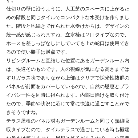
仕切りの壁に沿うように、人工芝のスペースに上がるた
めの階段と同じタイルでコンパクトな水受けを作りまし
た。階段と地続きで作られた水受けからは、デザインの
統一感が感じられますね。立水栓は２口タイプなので、
ホースを差しっぱなしにしていても上の蛇口は使用でき
るので使い勝手は満点です。
リビングルームと直結した位置にあるガーデンルーム内
は、快適そのものです。人の視線が気になる高さまでは
すりガラス状でありながら上部はクリアで採光性抜群の
パネルが前面をカバーしているので、自然の恩恵とプラ
イバシー性を同時に得られます。内部日除けを取り付け
たので、季節や状況に応じて常に快適に過ごすことがで
きそうですね。
テラス屋根のパネル材もガーデンルームと同じく熱線吸
収タイプなので、タイルテラスで過ごしている時も極端
な暑さは感じません。屋根と格子があるので、この空間