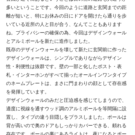
多いということです。今回のように道路と玄関までの距
離が短いと、特にお休みの日にドアを開けたら通りを歩
いている近所の人と目が合う、なんてこともあります
ね。プライバシーの確保の為、今回はデザインウォール
とアルミポールを新たに造作しました。
既存のデザインウォールを壊して新たに玄関前に作った
デザインウォールは、シンプルでありながらデザイン
性・利便性は抜群です。壁の一部と化したポスト・表
札・インターホンがすべて揃ったオールインワンタイプ
のネームプレートは、まさに門まわりの顔として存在感
を発揮しています。
デザインウォールのみだと圧迫感を感じてしまうので、
適度に視線を通すウッド調のアルミポールを等間隔に設
置し、タイプの違う目隠しをプラスしました。ポールは
背が高いので奥のドアもしっかりカバーできる、頼れる
存在です。ポールの裏にあるライトは、夜になるとポー