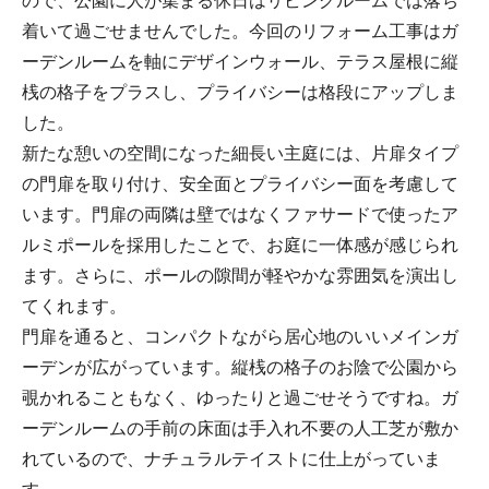
着いて過ごせませんでした。今回のリフォーム工事はガ
ーデンルームを軸にデザインウォール、テラス屋根に縦
桟の格子をプラスし、プライバシーは格段にアップしま
した。
新たな憩いの空間になった細長い主庭には、片扉タイプ
の門扉を取り付け、安全面とプライバシー面を考慮して
います。門扉の両隣は壁ではなくファサードで使ったア
ルミポールを採用したことで、お庭に一体感が感じられ
ます。さらに、ポールの隙間が軽やかな雰囲気を演出し
てくれます。
門扉を通ると、コンパクトながら居心地のいいメインガ
ーデンが広がっています。縦桟の格子のお陰で公園から
覗かれることもなく、ゆったりと過ごせそうですね。ガ
ーデンルームの手前の床面は手入れ不要の人工芝が敷か
れているので、ナチュラルテイストに仕上がっていま
す。