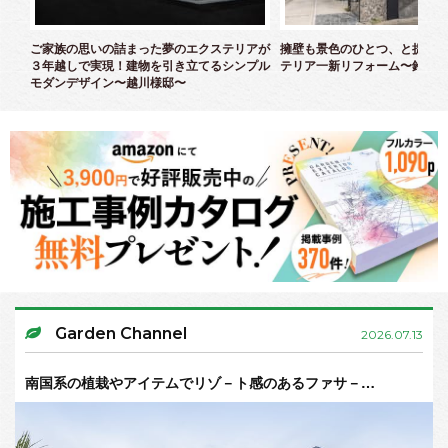
クス
ご家族の思いの詰まった夢のエクステリアが
擁壁も景色のひとつ、と捉えた
３年越しで実現！建物を引き立てるシンプル
テリア一新リフォーム〜鈴木様
モダンデザイン〜越川様邸〜
Garden Channel
2026.07.13
南国系の植栽やアイテムでリゾ－ト感のあるファサ－…