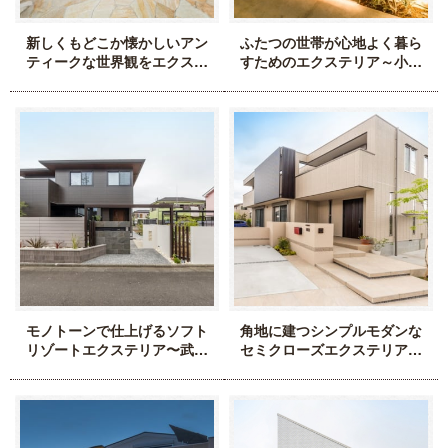
新しくもどこか懐かしいアン
ふたつの世帯が心地よく暮ら
ティークな世界観をエクステ
すためのエクステリア～小野
リアに〜小野里様邸〜
寺様邸～
モノトーンで仕上げるソフト
角地に建つシンプルモダンな
リゾートエクステリア〜武藤
セミクローズエクステリア～
様邸〜
脊戸様邸～