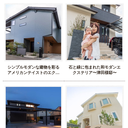
シンプルモダンな建物を彩る
石と緑に包まれた和モダンエ
アメリカンテイストのエクス
クステリア〜津田様邸〜
テリア〜福元様〜