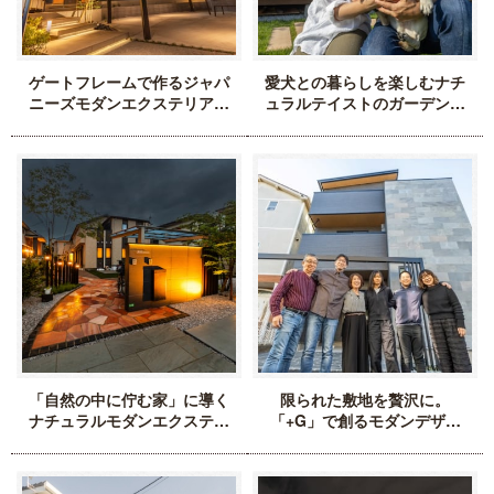
ゲートフレームで作るジャパ
愛犬との暮らしを楽しむナチ
ニーズモダンエクステリア〜
ュラルテイストのガーデンエ
瀬谷様〜
クステリア〜佐藤様邸〜
「自然の中に佇む家」に導く
限られた敷地を贅沢に。
ナチュラルモダンエクステリ
「+G」で創るモダンデザイ
ア〜黒河内様〜
ンのエクステリア〜浅野様
邸〜