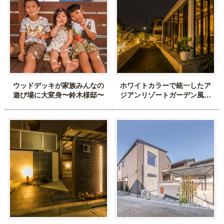
ウッドデッキが家族みんなの
ホワイトカラーで統一したア
遊び場に大変身〜鈴木様邸〜
ジアンリゾートガーデン風エ
クステリア〜末永様邸〜