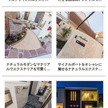
ア ～長澤様邸～
ンエクステリア〜菊地様邸〜
ナチュラルモダンなマテリア
サイクルポートをオシャレに
ルでエクステリアを可愛くデ
魅せるナチュラルエクステリ
ザイン〜水島様邸〜
ア〜川上様邸〜