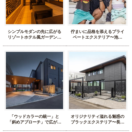
シンプルモダンの先に広がる
佇まいに品格を添えるプライ
リゾートホテル風ガーデン〜
ベートエクステリア〜池田
東郷様〜
様〜
「ウッドカラーの統一」と
オリジナリティ溢れる魅惑の
「斜めアプローチ」で広がり
ブラックエクステリア〜長谷
のある空間に〜阿部様邸〜
様〜