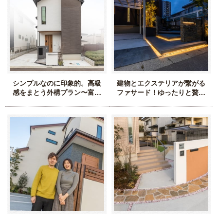
シンプルなのに印象的。高級
建物とエクステリアが繋がる
感をまとう外構プラン〜富谷
ファサード！ゆったりと贅沢
様〜
なモダンエクステリア ～菅
原様邸～