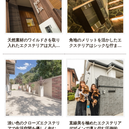
天然素材のワイルドさを取り
角地のメリットを活かしたエ
入れたエクステリアは大人カ
クステリアはシックな佇まい
ッコイイ表情に～椎名様邸～
に〜渡邊様邸〜
淡い色のクローズエクステリ
直線美を極めたエクステリア
アで生活空間を優しく包む〜
デザインで凛と佇む圧倒的邸