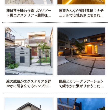
非日常を味わう癒しのリゾー
家族みんなが寛げる庭！ナチ
ト風エクステリア～越野様邸
ュラルで心地良さに包まれた
～
エクステリア〜柏原様邸〜
緑の絨毯がエクステリアを鮮
曲線とカラーグラデーション
やかに引き立てるシンプルモ
で緩やかに繋がり合うこだわ
ダンデザイン〜水野様邸〜
りのモダンエクステリア ～
坂本様邸～