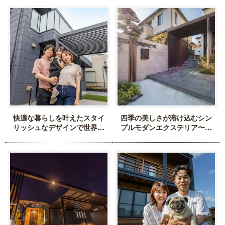
快適な暮らしを叶えたスタイ
四季の美しさが溶け込むシン
リッシュなデザインで世界に
プルモダンエクステリア〜牧
一つだけのエクステリア〜藤
田様邸〜
田様邸〜