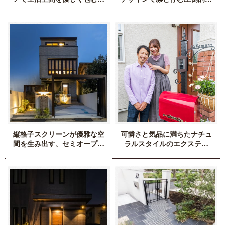
小宮山様邸〜
宅感〜中野様邸〜
縦格子スクリーンが優雅な空
可憐さと気品に満ちたナチュ
間を生み出す、セミオープン
ラルスタイルのエクステリ
スタイルのエクステリア〜深
ア〜中村様邸〜
瀬様〜