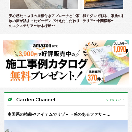
ズエ
安心感たっぷりの屋根付きアプローチとご家
和モダンで彩る、家族の暮らし
族の夢が詰まったガーデンで叶えたこだわり
テリア〜小関様邸〜
のエクステリア〜岩本様邸〜
Garden Channel
2026.07.13
南国系の植栽やアイテムでリゾ－ト感のあるファサ－…