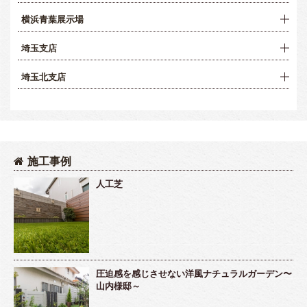
横浜青葉展示場
埼玉支店
埼玉北支店
施工事例
人工芝
圧迫感を感じさせない洋風ナチュラルガーデン〜
山内様邸～