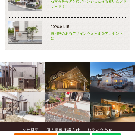
石材等をモダンにアレンジした落ち着いたファ
サ－ド！
2026.01.15
特別感のあるデザインウォ－ルをアクセント
に！
会社概要
個人情報保護方針
お問い合わせ