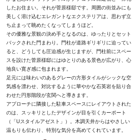
したお住まい。それが菅原様邸です。周囲の街並みにも
美しく溶け込むエレガントなエクステリアは、思わず立
ち止まって眺めたくなってしまうほど。
その優雅な景観の決め手となるのは、ゆったりとセット
バックされた門まわり。門柱が道路ギリギリに迫ってい
ると、どうしても圧迫感が生じますが、門柱前にスペー
スを設けた菅原様邸にはゆとりのある景色が広がり、心
地良い寛ぎ感に包まれます。
足元には味わいのあるグレーの方形タイルがシックな空
気感を漂わせ、対比するように華やかな石英岩を貼り合
わせた円形階段が玄関へと導きます。
アプローチに隣接した駐車スペースにレイアウトされた
のは、スッキリとしたデザインが目を引くカーポート
（「Uスタイルアゼスト」）。木調天井からはやさしい
温もりも伝わり、特別な気分を高めてくれています。