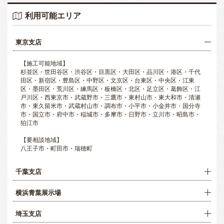
利用可能エリア
東京支店
【施工可能地域】
杉並区・世田谷区・渋谷区・目黒区・大田区・品川区・港区・千代
田区・新宿区・豊島区・中野区・文京区・台東区・中央区・江東
区・墨田区・荒川区・練馬区・板橋区・北区・足立区・葛飾区・江
戸川区・西東京市・武蔵野市・三鷹市・東村山市・東大和市・清瀬
市・東久留米市・武蔵村山市・調布市・小平市・小金井市・国分寺
市・国立市・府中市・稲城市・多摩市・日野市・立川市・昭島市・
狛江市
【要相談地域】
八王子市・町田市・瑞穂町
千葉支店
横浜青葉展示場
埼玉支店