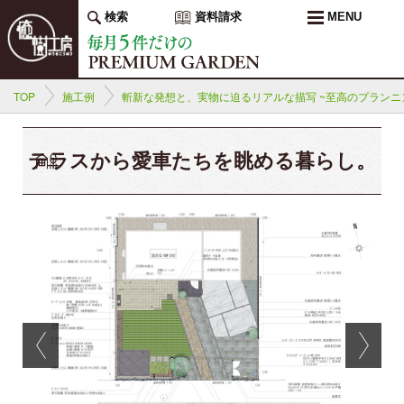
検索
資料請求
MENU
TOP
施工例
斬新な発想と、実物に迫るリアルな描写 ~至高のプランニ
テラスから愛車たちを眺める暮らし。