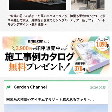
クス
ご家族の思いの詰まった夢のエクステリアが
擁壁も景色のひとつ、と捉えた
３年越しで実現！建物を引き立てるシンプル
テリア一新リフォーム〜鈴木様
モダンデザイン〜越川様邸〜
Garden Channel
2026.07.13
南国系の植栽やアイテムでリゾ－ト感のあるファサ－…