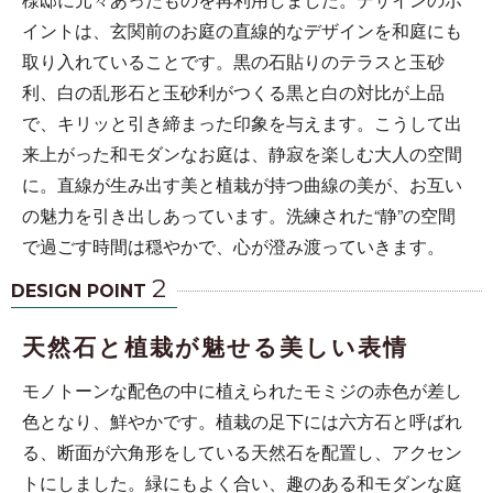
イントは、玄関前のお庭の直線的なデザインを和庭にも
取り入れていることです。黒の石貼りのテラスと玉砂
利、白の乱形石と玉砂利がつくる黒と白の対比が上品
で、キリッと引き締まった印象を与えます。こうして出
来上がった和モダンなお庭は、静寂を楽しむ大人の空間
に。直線が生み出す美と植栽が持つ曲線の美が、お互い
の魅力を引き出しあっています。洗練された“静”の空間
で過ごす時間は穏やかで、心が澄み渡っていきます。
2
DESIGN POINT
天然石と植栽が魅せる美しい表情
モノトーンな配色の中に植えられたモミジの赤色が差し
色となり、鮮やかです。植栽の足下には六方石と呼ばれ
る、断面が六角形をしている天然石を配置し、アクセン
トにしました。緑にもよく合い、趣のある和モダンな庭