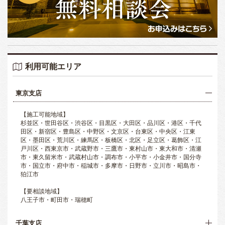
利用可能エリア
東京支店
【施工可能地域】
杉並区・世田谷区・渋谷区・目黒区・大田区・品川区・港区・千代
田区・新宿区・豊島区・中野区・文京区・台東区・中央区・江東
区・墨田区・荒川区・練馬区・板橋区・北区・足立区・葛飾区・江
戸川区・西東京市・武蔵野市・三鷹市・東村山市・東大和市・清瀬
市・東久留米市・武蔵村山市・調布市・小平市・小金井市・国分寺
市・国立市・府中市・稲城市・多摩市・日野市・立川市・昭島市・
狛江市
【要相談地域】
八王子市・町田市・瑞穂町
千葉支店