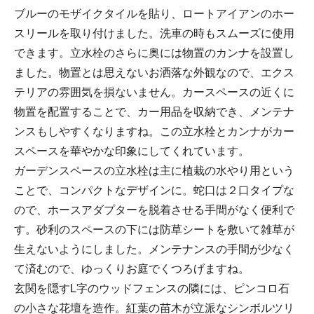
ブルーのモザイクタイルを貼り、ロートアイアンのホー
スリールを取り付けました。洗車の時もスムーズに使用
できます。立水栓のさらに奥には物置のカンナを設置し
ました。物置とは思えないお洒落な外観なので、エクス
テリアの雰囲気を損ないません。カースペースの近くに
物置を配置することで、カー用品を収納でき、メンテナ
ンスもしやすくなりますね。この立水栓とカンナがカー
スペースを華やかな印象にしてくれています。
ガーデンスペースの立水栓は主に植栽の水やり用という
ことで、コンパクトなデザインに。蛇口は２口タイプな
ので、ホースアダプターを脱着させる手間がなく便利で
す。砂利のスペースの下には防草シートを敷いて雑草が
生えないようにしました。メンテナンスの手間が少なく
て済むので、ゆっくりお庭でくつろげますね。
玄関を隠すL字のウッドフェンスの隣には、ピンコロ石
の小さな花壇を造作。紅葉の苗木が立派なシンボルツリ