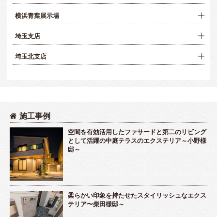
横浜青葉展示場
埼玉支店
埼玉北支店
施工事例
空間を有効活用したファサードと第二のリビング
として活躍の中庭テラスのエクステリア～小野様
邸～
柔らかい印象を持たせたスタイリッシュなエクス
テリア〜柴田様邸～