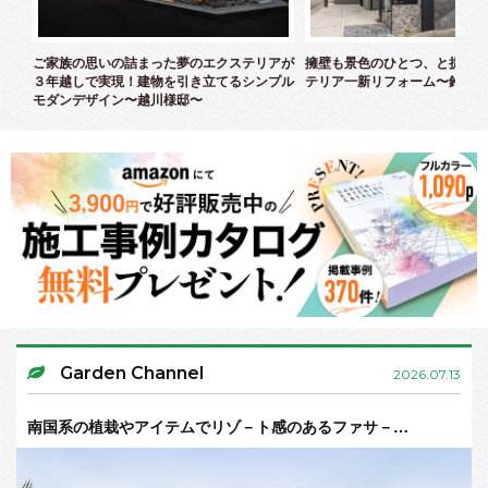
クス
ご家族の思いの詰まった夢のエクステリアが
擁壁も景色のひとつ、と捉えた
３年越しで実現！建物を引き立てるシンプル
テリア一新リフォーム〜鈴木様
モダンデザイン〜越川様邸〜
Garden Channel
2026.07.13
南国系の植栽やアイテムでリゾ－ト感のあるファサ－…