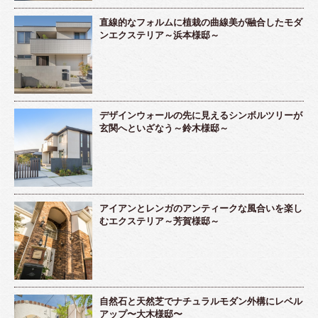
直線的なフォルムに植栽の曲線美が融合したモダ
ンエクステリア～浜本様邸～
デザインウォールの先に見えるシンボルツリーが
玄関へといざなう～鈴木様邸～
アイアンとレンガのアンティークな風合いを楽し
むエクステリア～芳賀様邸～
自然石と天然芝でナチュラルモダン外構にレベル
アップ〜大木様邸〜