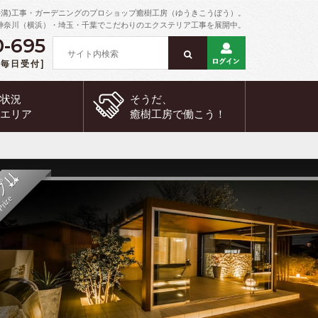
外溝)工事・ガーデニングのプロショップ癒樹工房（ゆうきこうぼう）。
神奈川（横浜）・埼玉・千葉でこだわりのエクステリア工事を展開中。
0-695
 [毎日受付]
約状況
そうだ、
工エリア
癒樹工房で
働こう！
銅賞
Bronze A