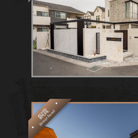
銅賞
Bronze Award