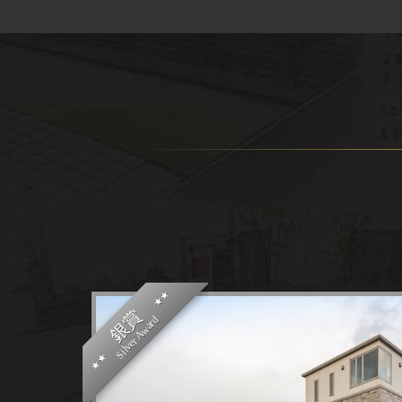
銀賞
Silver Award