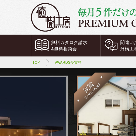
無料
カタログ請求
間違い
&
無料
相談会
外構工
TOP
AWARDS受賞歴
銅賞
Bronze Award