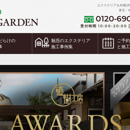
エクステリア＆外構(
東京・
0120-69
受付時間 10:00-20:00
だらけの
魅惑の
エクステリア
ご予
事
施工事例集
と施
準グランプリ
Second Prize