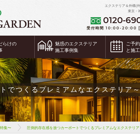
エクステリア＆外構(
東京・
0120-69
受付時間 10:00-20:00
だらけの
魅惑の
エクステリア
ご予
事
施工事例集
と施
ートでつくるプレミアムなエクステリア～
ム特集〜
圧倒的存在感を放つカーポートでつくるプレミアムなエクステリア