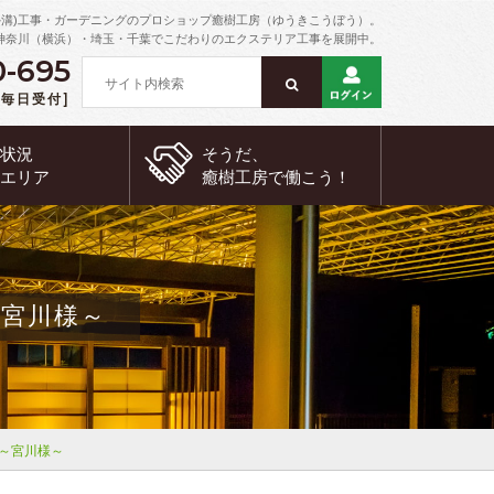
外溝)工事・ガーデニングのプロショップ癒樹工房（ゆうきこうぼう）。
神奈川（横浜）・埼玉・千葉でこだわりのエクステリア工事を展開中。
0-695
 [毎日受付]
約状況
そうだ、
工エリア
癒樹工房で
働こう！
宮川様～
～宮川様～