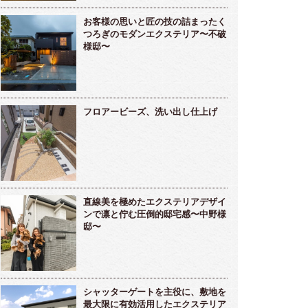
お客様の思いと匠の技の詰まったく
つろぎのモダンエクステリア〜不破
様邸〜
フロアービーズ、洗い出し仕上げ
直線美を極めたエクステリアデザイ
ンで凛と佇む圧倒的邸宅感〜中野様
邸〜
シャッターゲートを主役に、敷地を
最大限に有効活用したエクステリア