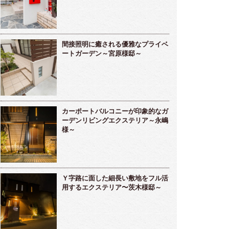
間接照明に癒される優雅なプライベ
ートガーデン～宮原様邸～
カーポートバルコニーが印象的なガ
ーデンリビングエクステリア～永嶋
様～
Ｙ字路に面した細長い敷地をフル活
用するエクステリア〜茨木様邸～