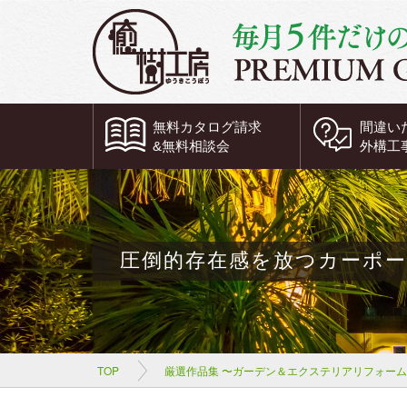
無料
カタログ請求
間違い
&
無料
相談会
外構工
圧倒的存在感を放つカーポ
TOP
厳選作品集 〜ガーデン＆エクステリアリフォー