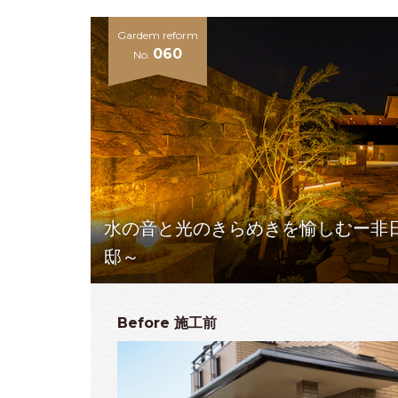
Gardem reform
060
No.
水の音と光のきらめきを愉しむー非
邸～
Before
施工前