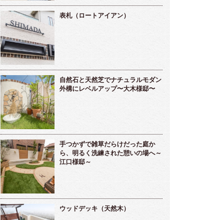
表札（ロートアイアン）
自然石と天然芝でナチュラルモダン
外構にレベルアップ〜大木様邸〜
手つかずで雑草だらけだった庭か
ら、明るく洗練された憩いの場へ～
江口様邸～
ウッドデッキ（天然木）