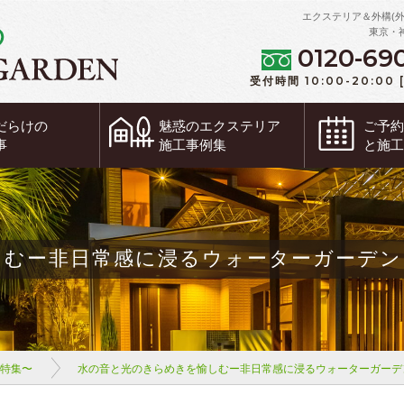
エクステリア＆外構(
東京・
0120-69
受付時間 10:00-20:00
だらけの
魅惑の
エクステリア
ご予
事
施工事例集
と施
むー非日常感に浸るウォーターガーデン
ム特集〜
水の音と光のきらめきを愉しむー非日常感に浸るウォーターガーデ