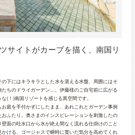
ツサイトがカーブを描く、南国リ
その下にはキラキラとした水を湛える水盤、周囲にはそ
物たちのドライガーデン…。伊藤様のご自宅前に広がる
な(！)南国リゾートを感じる異空間です。
もお庭を手付かずにしたまま、あれこれとガーデン事例
たおふたり。奥さまのインスピレーションを刺激したの
り壁面の吐水口から水が絶え間なく流れる仕掛けのこと
見かける、ゴージャスで瞬時に寛いだ気分を高めてくれ