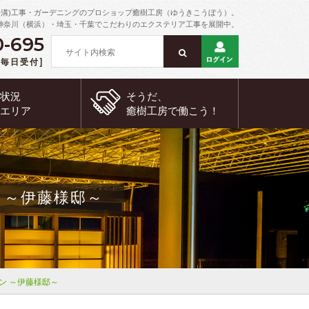
外溝)工事・ガーデニングのプロショップ癒樹工房（ゆうきこうぼう）。
神奈川（横浜）・埼玉・千葉でこだわりのエクステリア工事を展開中。
0-695
 [毎日受付]
約状況
そうだ、
工エリア
癒樹工房で
働こう！
 ～伊藤様邸～
ン ～伊藤様邸～