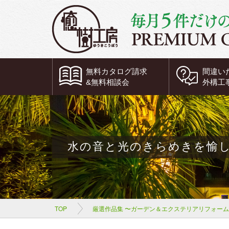
無料
カタログ請求
間違い
&
無料
相談会
外構工
水の音と光のきらめきを愉し
TOP
厳選作品集 〜ガーデン＆エクステリアリフォー