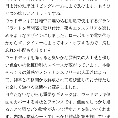
日よけの効果はリビングルームにまで及びます。もうひ
とつの嬉しいメリットですね。
ウッドデッキには地中に埋め込む用途で使用するグラン
ドライトを等間隔で取り付け、夜もエクステリアを楽し
めるようなデザインにしました。ローボルトで電気代も
かからず、タイマーによってオン・オフするので、消し
忘れの心配もありません。
ウッドデッキを降りると爽やかな雰囲気の人工芝と優し
い色合いの化粧砂利のスペースが広がっています。本物
そっくりの質感でメンテナンスフリーの人工芝によっ
て、雑草との格闘から解放されて遊び盛りのお子様たち
と楽しく遊べる空間へと変身しました。
目立たないながらも重要なギミックは、ウッドデッキ側
面をカバーする幕板とフェンスです。側面をしっかり遮
ることで猫などの動物が入って汚すことを防いでくれま
す。内部は防草シートでしっかり雑草対策を施していま