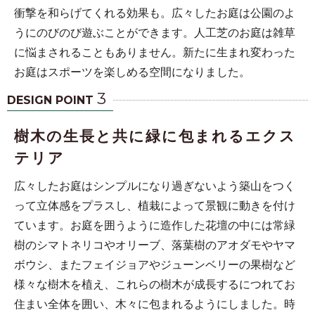
衝撃を和らげてくれる効果も。広々したお庭は公園のよ
うにのびのび遊ぶことができます。人工芝のお庭は雑草
に悩まされることもありません。新たに生まれ変わった
お庭はスポーツを楽しめる空間になりました。
3
DESIGN POINT
樹木の生長と共に緑に包まれるエクス
テリア
広々したお庭はシンプルになり過ぎないよう築山をつく
って立体感をプラスし、植栽によって景観に動きを付け
ています。お庭を囲うように造作した花壇の中には常緑
樹のシマトネリコやオリーブ、落葉樹のアオダモやヤマ
ボウシ、またフェイジョアやジューンベリーの果樹など
様々な樹木を植え、これらの樹木が成長するにつれてお
住まい全体を囲い、木々に包まれるようにしました。時