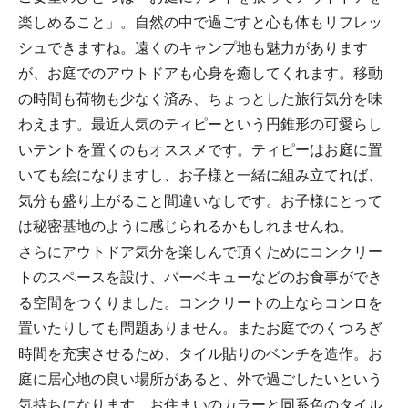
楽しめること」。自然の中で過ごすと心も体もリフレッ
シュできますね。遠くのキャンプ地も魅力があります
が、お庭でのアウトドアも心身を癒してくれます。移動
の時間も荷物も少なく済み、ちょっとした旅行気分を味
わえます。最近人気のティピーという円錐形の可愛らし
いテントを置くのもオススメです。ティピーはお庭に置
いても絵になりますし、お子様と一緒に組み立てれば、
気分も盛り上がること間違いなしです。お子様にとって
は秘密基地のように感じられるかもしれませんね。
さらにアウトドア気分を楽しんで頂くためにコンクリー
トのスペースを設け、バーベキューなどのお食事ができ
る空間をつくりました。コンクリートの上ならコンロを
置いたりしても問題ありません。またお庭でのくつろぎ
時間を充実させるため、タイル貼りのベンチを造作。お
庭に居心地の良い場所があると、外で過ごしたいという
気持ちになります。お住まいのカラーと同系色のタイル