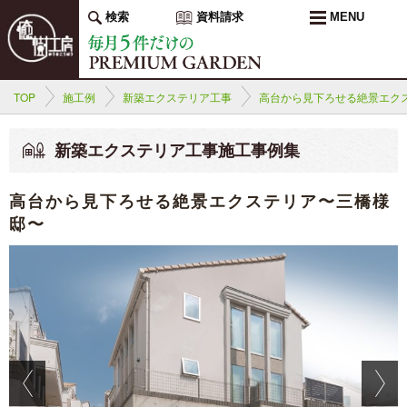
検索
資料請求
MENU
TOP
施工例
新築エクステリア工事
高台から見下ろせる絶景エク
新築エクステリア工事施工事例集
高台から見下ろせる絶景エクステリア〜三橋様
邸〜