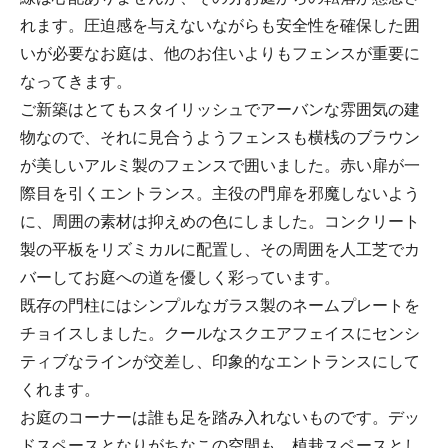
れます。圧迫感を与えないながらも安全性を確保した囲
いが必要なお庭は、他のお住いよりもフェンスが重要に
なってきます。
ご新築はとてもスタイリッシュでアーバンな雰囲気の建
物なので、それに見合うようフェンスも横桟のブラウン
が美しいアルミ製のフェンスで囲いました。赤い扉が一
際目を引くエントランス。主役の門扉を邪魔しないよう
に、周囲の素材は抑えめの色にしました。コンクリート
製の平板をリズミカルに配置し、その周囲を人工芝でカ
バーしてお庭への道を優しく彩っています。
既存の門柱にはシンプルなガラス製のネームプレートを
チョイスしました。クールなスクエアフェイスにセンシ
ティブなラインが交差し、印象的なエントランスにして
くれます。
お庭のコーナーは誰も足を踏み入れないものです。デッ
ドスペースとなりがちなこの空間も、植栽スペースとし