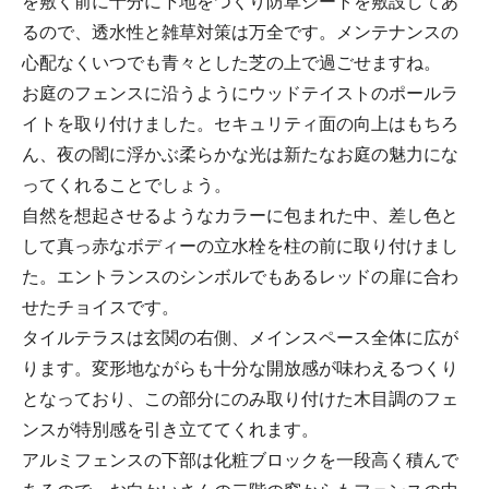
を敷く前に十分に下地をつくり防草シートを敷設してあ
るので、透水性と雑草対策は万全です。メンテナンスの
心配なくいつでも青々とした芝の上で過ごせますね。
お庭のフェンスに沿うようにウッドテイストのポールラ
イトを取り付けました。セキュリティ面の向上はもちろ
ん、夜の闇に浮かぶ柔らかな光は新たなお庭の魅力にな
ってくれることでしょう。
自然を想起させるようなカラーに包まれた中、差し色と
して真っ赤なボディーの立水栓を柱の前に取り付けまし
た。エントランスのシンボルでもあるレッドの扉に合わ
せたチョイスです。
タイルテラスは玄関の右側、メインスペース全体に広が
ります。変形地ながらも十分な開放感が味わえるつくり
となっており、この部分にのみ取り付けた木目調のフェ
ンスが特別感を引き立ててくれます。
アルミフェンスの下部は化粧ブロックを一段高く積んで