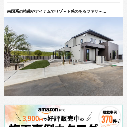
南国系の植栽やアイテムでリゾ－ト感のあるファサ－…