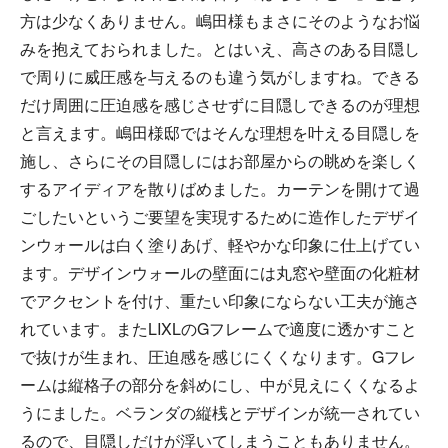
方は少なくありません。嶋田様もまさにそのようなお悩
みを抱えておられました。とはいえ、高さのある目隠し
で周りに威圧感を与えるのも違う気がしますね。できる
だけ周囲に圧迫感を感じさせずに目隠しできるのが理想
と言えます。嶋田様邸ではそんな理想を叶える目隠しを
施し、さらにその目隠しにはお部屋からの眺めを楽しく
するアイディアを散りばめました。カーテンを開けて過
ごしたいというご要望を実現するために造作したデザイ
ンウォールは白く塗りあげ、軽やかな印象に仕上げてい
ます。デザインウォールの壁面には丸窓や壁面の化粧材
でアクセントを付け、重たい印象にならない工夫が施さ
れています。またLIXLのGフレームで適度に透かすこと
で抜けが生まれ、圧迫感を感じにくくなります。Gフレ
ームは縦格子の部分を斜めにし、中が見えにくくなるよ
うにました。ベランダの縦桟とデザインが統一されてい
るので、目隠しだけが浮いてしまうこともありません。