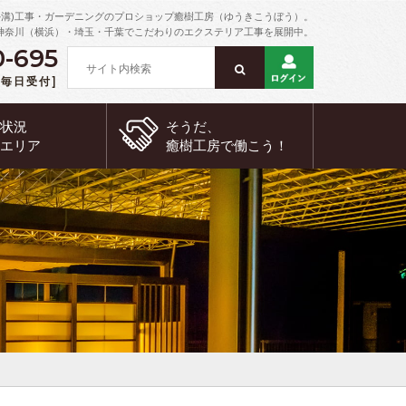
外溝)工事・ガーデニングのプロショップ癒樹工房（ゆうきこうぼう）。
神奈川（横浜）・埼玉・千葉でこだわりのエクステリア工事を展開中。
0-695
 [毎日受付]
約状況
そうだ、
工エリア
癒樹工房で
働こう！