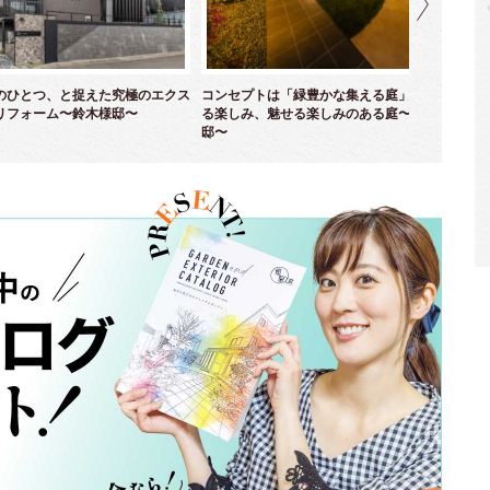
のひとつ、と捉えた究極のエクス
コンセプトは「緑豊かな集える庭」！ 育て
優
リフォーム〜鈴木様邸〜
る楽しみ、魅せる楽しみのある庭〜並木様
ム
邸〜