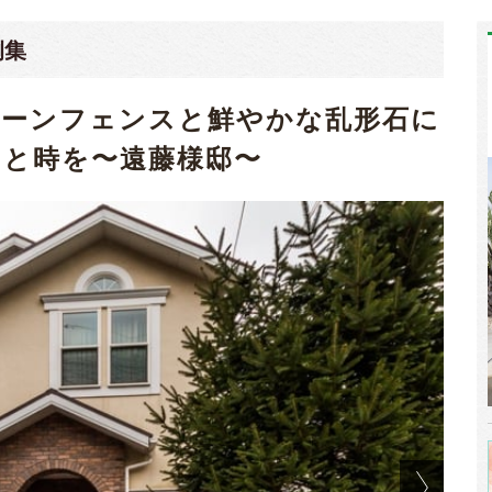
例集
リーンフェンスと鮮やかな乱形石に
と時を〜遠藤様邸〜