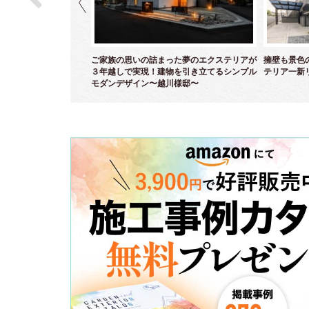
ら白亜のクローズエクス
ご家族の思いの詰まった夢のエクステリアが
擁壁も景色
～
３年越しで実現！建物を引き立てるシンプル
テリア一新
モダンデザイン〜越川様邸〜