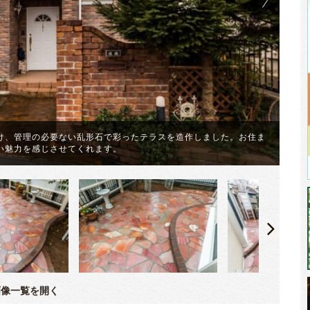
け、管理の必要ない乱形石で彩ったテラスを造作しました。お住ま
い魅力を感じさせてくれます。
今
像一覧を開く