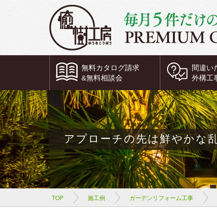
無料
カタログ請求
間違い
&
無料
相談会
外構工
アプローチの先は鮮やかな
TOP
施工例
ガーデンリフォーム工事