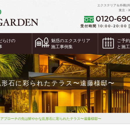
エクステリア＆外構(
東京・
0120-69
受付時間 10:00-20:00
だらけの
魅惑の
エクステリア
ご予
事
施工事例集
と施
乱形石に彩られたテラス〜遠藤様邸〜
アプローチの先は鮮やかな乱形石に彩られたテラス〜遠藤様邸〜