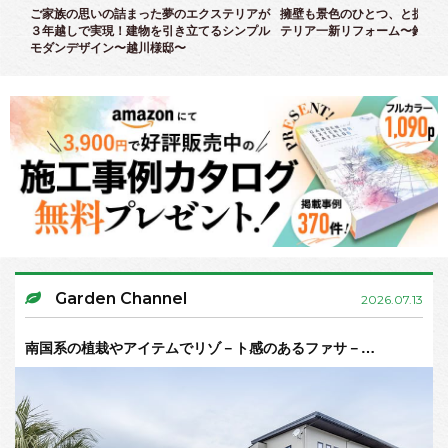
クス
ご家族の思いの詰まった夢のエクステリアが
擁壁も景色のひとつ、と捉えた
３年越しで実現！建物を引き立てるシンプル
テリア一新リフォーム〜鈴木様
モダンデザイン〜越川様邸〜
Garden Channel
2026.07.13
南国系の植栽やアイテムでリゾ－ト感のあるファサ－…