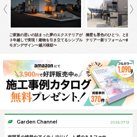
クス
ご家族の思いの詰まった夢のエクステリアが
擁壁も景色のひとつ、と捉えた
３年越しで実現！建物を引き立てるシンプル
テリア一新リフォーム〜鈴木様
モダンデザイン〜越川様邸〜
Garden Channel
2026.07.13
南国系の植栽やアイテムでリゾ－ト感のあるファサ－…