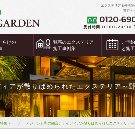
エクステリア＆外構(
東京・
0120-69
受付時間 10:00-20:00
だらけの
魅惑の
エクステリア
ご予
事
施工事例集
と施
ディアが散りばめられたエクステリア～
ム特集〜
アジアンと和の融合。アイディアが散りばめられたエクステリア～