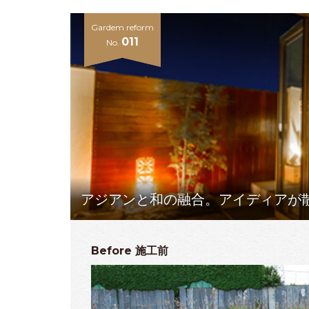
Gardem reform
011
No.
アジアンと和の融合。アイディアが
Before
施工前