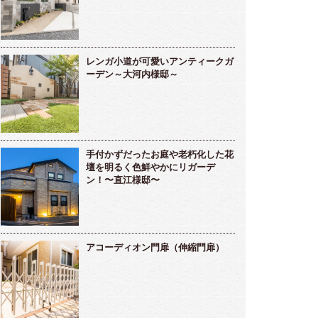
レンガ小道が可愛いアンティークガ
ーデン～大河内様邸～
手付かずだったお庭や老朽化した花
壇を明るく色鮮やかにリガーデ
ン！〜直江様邸〜
アコーディオン門扉（伸縮門扉）