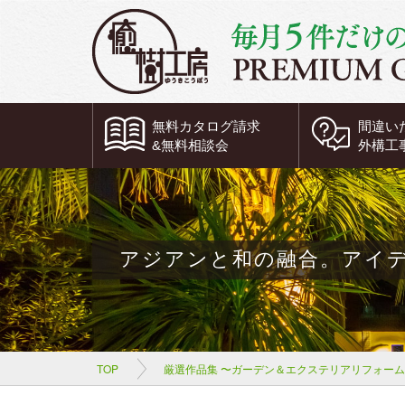
無料
カタログ請求
間違い
&
無料
相談会
外構工
アジアンと和の融合。アイ
TOP
厳選作品集 〜ガーデン＆エクステリアリフォー