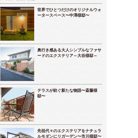
世界でひとつだけのオリジナルウォ
ータースペース〜中澤様邸〜
奥行き感ある大人シンプルなファサ
ードのエクステリア～大谷様邸～
テラスが紡ぐ新たな物語〜斎藤様
邸〜
先祖代々のエクステリアをナチュラ
ルモダンにリガーデン〜市川様邸〜