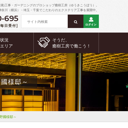
外溝)工事・ガーデニングのプロショップ癒樹工房（ゆうきこうぼう）。
神奈川（横浜）・埼玉・千葉でこだわりのエクステリア工事を展開中。
0-695
 [毎日受付]
約状況
そうだ、
工エリア
癒樹工房で
働こう！
野國様邸～
野國様邸～