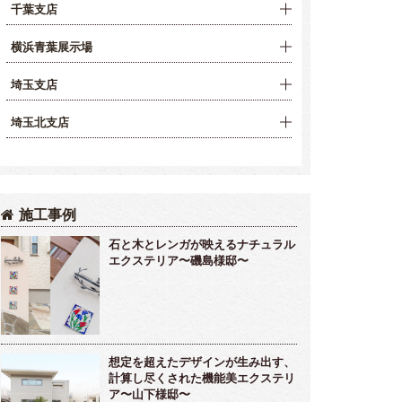
千葉支店
横浜青葉展示場
埼玉支店
埼玉北支店
施工事例
石と木とレンガが映えるナチュラル
エクステリア〜磯島様邸〜
想定を超えたデザインが生み出す、
計算し尽くされた機能美エクステリ
ア〜山下様邸〜