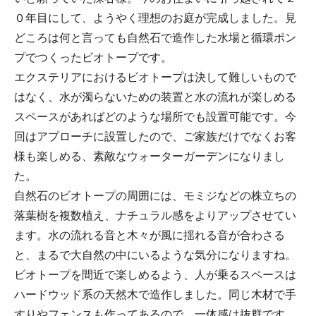
０年目にして、ようやく理想のお庭が完成しました。見
どころは何と言っても自然石で造作した水場と循環ポン
プでつくったビオトープです。
エクステリアにおけるビオトープは決して難しいもので
はなく、水が濁らないための装置と水の流れが楽しめる
スペースがあればどのような場所でも設置可能です。今
回はアプローチに設置したので、ご家族だけでなくお客
様も楽しめる、素敵なウォーターガーデンになりまし
た。
自然石のビオトープの周囲には、モミジなどの株立ちの
落葉樹を複数植え、ナチュラル感をよりアップさせてい
ます。水の流れる音と木々が風に揺れる音が合わさる
と、まるで大自然の中にいるような気分になりますね。
ビオトープを間近で楽しめるよう、人が乗るスペースは
ハードウッド系の天然木で造作しました。同じ木材で手
すりやフェンスも作ってあるので、一体感は抜群です。