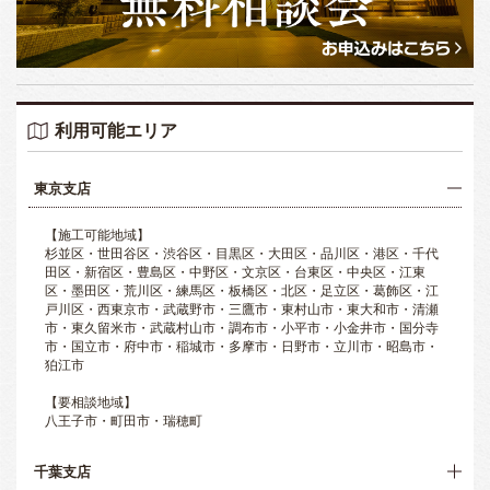
利用可能エリア
東京支店
【施工可能地域】
杉並区・世田谷区・渋谷区・目黒区・大田区・品川区・港区・千代
田区・新宿区・豊島区・中野区・文京区・台東区・中央区・江東
区・墨田区・荒川区・練馬区・板橋区・北区・足立区・葛飾区・江
戸川区・西東京市・武蔵野市・三鷹市・東村山市・東大和市・清瀬
市・東久留米市・武蔵村山市・調布市・小平市・小金井市・国分寺
市・国立市・府中市・稲城市・多摩市・日野市・立川市・昭島市・
狛江市
【要相談地域】
八王子市・町田市・瑞穂町
千葉支店