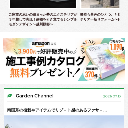
クス
ご家族の思いの詰まった夢のエクステリアが
擁壁も景色のひとつ、と捉えた
３年越しで実現！建物を引き立てるシンプル
テリア一新リフォーム〜鈴木様
モダンデザイン〜越川様邸〜
Garden Channel
2026.07.13
南国系の植栽やアイテムでリゾ－ト感のあるファサ－…