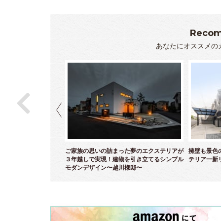
Recom
あなたにオススメの
ら白亜のクローズエクス
ご家族の思いの詰まった夢のエクステリアが
擁壁も景色
～
３年越しで実現！建物を引き立てるシンプル
テリア一新
モダンデザイン〜越川様邸〜