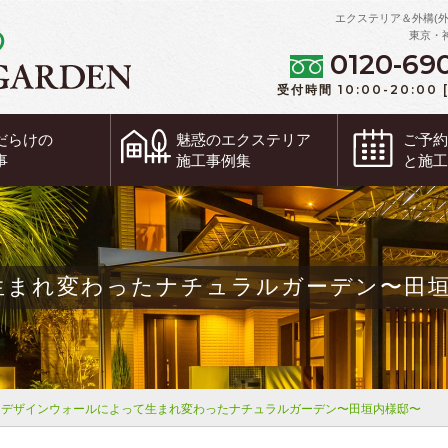
エクステリア＆外構(
東京・
0120-69
受付時間 10:00-20:00
だらけの
魅惑の
エクステリア
ご予
事
施工事例集
と施
生まれ変わったナチュラルガーデン〜田
デザインウォールによって生まれ変わったナチュラルガーデン〜田垣内様邸〜