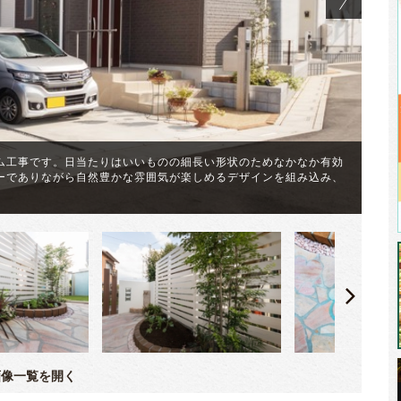
ム工事です。日当たりはいいものの細長い形状のためなかなか有効
裏
ーでありながら自然豊かな雰囲気が楽しめるデザインを組み込み、
素
。
で
像一覧を開く