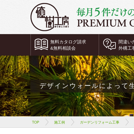
無料
カタログ請求
間違い
&
無料
相談会
外構工
デザインウォールによって
TOP
施工例
ガーデンリフォーム工事