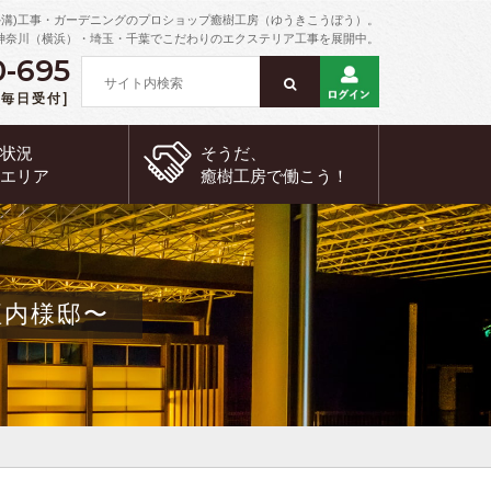
外溝)工事・ガーデニングのプロショップ癒樹工房（ゆうきこうぼう）。
神奈川（横浜）・埼玉・千葉でこだわりのエクステリア工事を展開中。
0-695
 [毎日受付]
約状況
そうだ、
工エリア
癒樹工房で
働こう！
垣内様邸〜