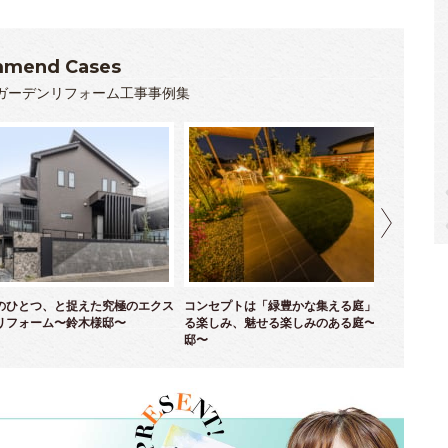
mend Cases
ガーデンリフォーム工事事例集
のひとつ、と捉えた究極のエクス
コンセプトは「緑豊かな集える庭」！ 育て
優
リフォーム〜鈴木様邸〜
る楽しみ、魅せる楽しみのある庭〜並木様
ム
邸〜