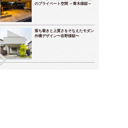
のプライベート空間 ～青木様邸～
落ち着きと上質さをそなえたモダン
外構デザイン〜谷野様邸〜
雅な雰囲気のラウンジ的存在ガーデンルー
メンテナンスフリーな海辺のリゾート
～高橋様邸～
デン～小松様～