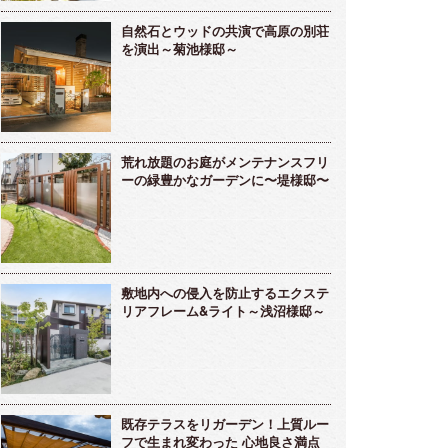
自然石とウッドの共演で高原の別荘
を演出～菊池様邸～
荒れ放題のお庭がメンテナンスフリ
ーの緑豊かなガーデンに〜堤様邸〜
敷地内への侵入を防止するエクステ
リアフレーム&ライト～浅沼様邸～
既存テラスをリガーデン！上質ルー
フで生まれ変わった 心地良さ満点