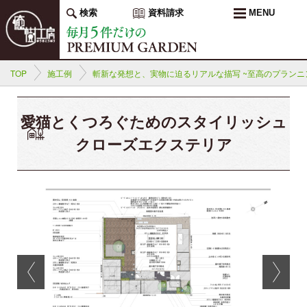
検索
資料請求
MENU
TOP
施工例
斬新な発想と、実物に迫るリアルな描写 ~至高のプランニ
愛猫とくつろぐためのスタイリッシュ
クローズエクステリア