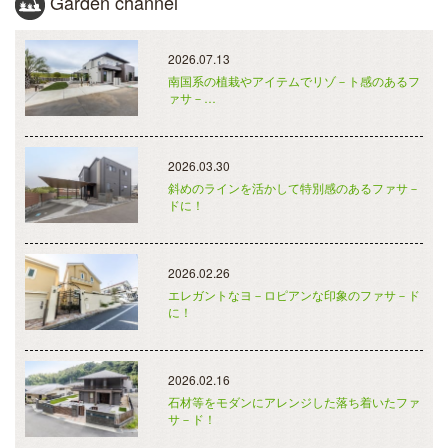
Garden channel
2026.07.13
南国系の植栽やアイテムでリゾ－ト感のあるフ
ァサ－…
2026.03.30
斜めのラインを活かして特別感のあるファサ－
ドに！
2026.02.26
エレガントなヨ－ロピアンな印象のファサ－ド
に！
2026.02.16
石材等をモダンにアレンジした落ち着いたファ
サ－ド！