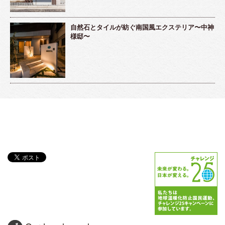
自然石とタイルが紡ぐ南国風エクステリア〜中神
様邸〜