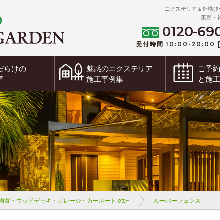
エクステリア＆外構(
東京・
0120-69
受付時間 10:00-20:00
だらけの
魅惑の
エクステリア
ご予
事
施工事例集
と施
物置・ウッドデッキ・ガレージ・カーポート etc~
ルーバーフェンス