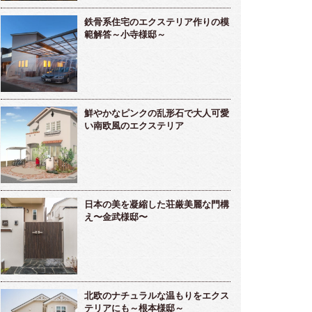
鉄骨系住宅のエクステリア作りの模
範解答～小寺様邸～
鮮やかなピンクの乱形石で大人可愛
い南欧風のエクステリア
日本の美を凝縮した荘厳美麗な門構
え〜金武様邸〜
北欧のナチュラルな温もりをエクス
テリアにも～根本様邸～