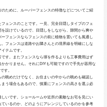
。
方のために、ルーバーフェンスの特徴などについてご紹
たフェンスのことです。一見、完全目隠しタイプのフェ
間を設けているので、目隠しをしながら、隙間から爽や
バーフェンスならフェンスの前に植物を置いても風通し
ん。フェンスは道路やお隣さんとの境界線を明確にしな
アイテムです。
富です。またフェンスなら塀を作るよりも工事費用はず
かかりません。それにDIYも可能ですので手先が器用な
メです。
らの眺めだけでなく、お住まいの中からの眺めも確認し
しまう場合もあるので、慎重にフェンスの高さを選ぶ必
難しいです。ショールームや近所の素敵なお宅を見にい
れているのか、どのようにアレンジしているのかを参考