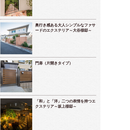
奥行き感ある大人シンプルなファサ
ードのエクステリア～大谷様邸～
門扉（片開きタイプ）
「和」と「洋」二つの表情を持つエ
クステリア～坂上様邸～