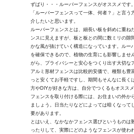
ずばり・・・ルーバーフェンスがオススメです
「ルーバーフェンスって一体、何者？」と言う
介したいと思います。
ルーバーフェンスとは、細長い板を斜めに重ね
ンスに見えますが、板と板との間に数ミリの隙
かな風が抜けていく構造になっています。ルー
を確保できるので、植物の生育にも影響しませ
がら、プライバシーと安心をつくり出す大切な
アルミ形材フェンスは比較的安価で、種類も豊
っと安くてお手軽ですし、期間もそんなに長くは
方やDIYが好きな方は、自分でつくるもオスス
フェンスを取り付ける際には、お住まいの外か
ましょう。日当たりなどによっては暗くなって
要があります。
とはいえ、なかなかフェンス選びというものは
ったりして、実際にどのようなフェンスが使わ