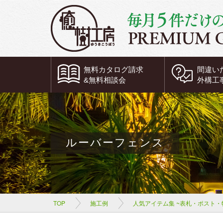
無料
カタログ請求
間違い
&
無料
相談会
外構工
ルーバーフェンス
TOP
施工例
人気アイテム集 ~表札・ポスト・