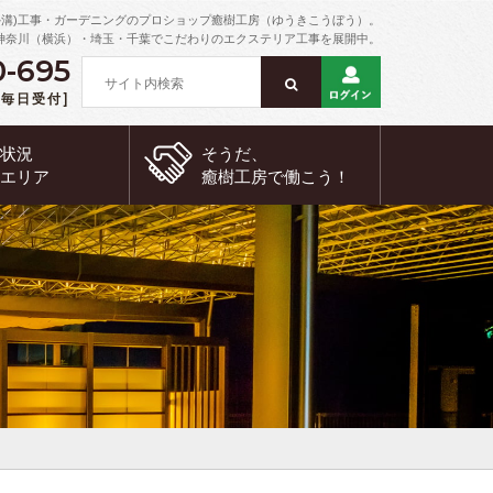
外溝)工事・ガーデニングのプロショップ癒樹工房（ゆうきこうぼう）。
神奈川（横浜）・埼玉・千葉でこだわりのエクステリア工事を展開中。
0-695
 [毎日受付]
約状況
そうだ、
工エリア
癒樹工房で
働こう！