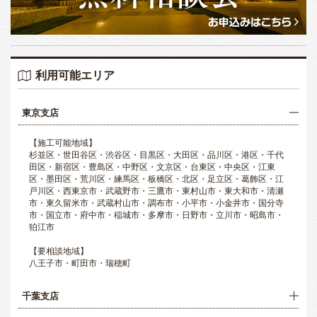
利用可能エリア
東京支店
【施工可能地域】
杉並区・世田谷区・渋谷区・目黒区・大田区・品川区・港区・千代
田区・新宿区・豊島区・中野区・文京区・台東区・中央区・江東
区・墨田区・荒川区・練馬区・板橋区・北区・足立区・葛飾区・江
戸川区・西東京市・武蔵野市・三鷹市・東村山市・東大和市・清瀬
市・東久留米市・武蔵村山市・調布市・小平市・小金井市・国分寺
市・国立市・府中市・稲城市・多摩市・日野市・立川市・昭島市・
狛江市
【要相談地域】
八王子市・町田市・瑞穂町
千葉支店