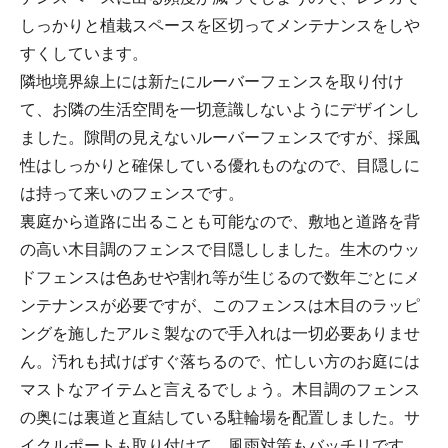
しっかりと植栽スペースを区切ってメンテナンスをしや
すくしています。
隣地境界線上には新たにルーバーフェンスを取り付け
て、お隣の生活空間を一切意識しないようにデザインし
ました。隙間の見えないルーバーフェンスですが、採風
性はしっかりと確保している優れものなので、目隠しに
は持って来いのフェンスです。
裏庭から道路に出ることも可能なので、敷地と道路を背
の高い木目調のフェンスで目隠ししました。生木のウッ
ドフェンスは色あせや割れ等が生じるので数年ごとにメ
ンテナンスが必要ですが、このフェンスは木目のラッピ
ングを施したアルミ製なので手入れは一切必要ありませ
ん。汚れも拭けばすぐ落ちるので、忙しい方のお庭には
マストなアイテムと言えるでしょう。木目調のフェンス
の奥には裏道と直結している駐輪場を配置しました。サ
イクルポートも取り付けて、風雨対策もバッチリです。