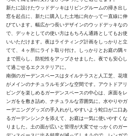
新たに設けたウッドデッキはリビングルームの掃き出し
窓を起点に、新たに購入した土地に向かって一直線に伸
びています。幅広かつ長いデザインのウッドデッキなの
で、デッキとしての使い方はもちろん通路としてもお使
いいただけます。夜はライティング計画をしっかりと立
てて、４ヶ所にライト取り付け。しっかりとお庭の隅々
まで照らし、防犯性をアップさせました。夜でも安心し
て過ごせるエクステリアに。
南側のガーデンスペースはタイルテラスと人工芝、花壇
がメインのナチュラルモダンな空間です。アウトドアリ
ビングを楽しめるガーデンスペースの中心は、床面をレ
ンガをを敷き詰め、ナチュラルな雰囲気に。水やりやガ
ーデニンググッズの手入れがしやすいよう蛇口が二口あ
るガーデンシンクを添えて、お庭は一気に使いやすくな
りました。土の面が広いと管理が大変でせっかくのガー
デンスペースに出る頻度が減ってしまうので、レンガで