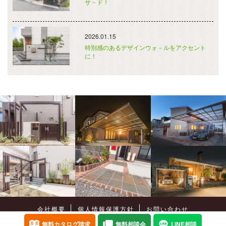
サ－ド！
2026.01.15
特別感のあるデザインウォ－ルをアクセント
に！
会社概要
個人情報保護方針
お問い合わせ
Copyright©
癒樹工房
All Rights Reserved.
無料カタログ請求
無料相談会
LINE相談