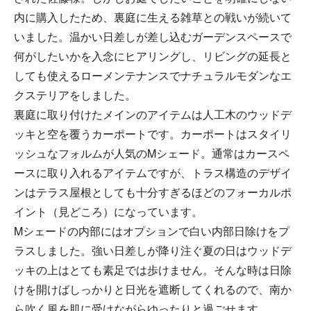
内に購入したため、裏庭に生える雑草との戦いが続いて
いました。温かい日差しが差し込むガーデンスペースで
何がしたいかを入念にヒアリングし、リビングの延長と
しても使えるローメンテナンスでナチュラルモダンなエ
クステリアをしました。
裏庭に取り付けたメインのアイテムは人工木のウッドデ
ッキと空を覆うカーポートです。カーポートはスタイリ
ッシュなフォルムが人気のMシェード。通常はカースペ
ースに取り入れるアイテムですが、トラス構造のデザイ
ンはテラス屋根としても十分すぎるほどのフォーカルポ
イント（見どころ）になっています。
Mシェードの内部にはオプションで白い内部日除けをプ
ラスしました。強い日差しが降り注ぐ夏の日はウッドデ
ッキの上はとても素足では歩けません。そんな時は日除
けを開けばしっかりと日光を遮断してくれるので、南か
ら吹く風を肌に受けながらゆったりと過ごせます。