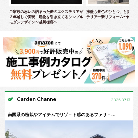
クス
ご家族の思いの詰まった夢のエクステリアが
擁壁も景色のひとつ、と捉えた
３年越しで実現！建物を引き立てるシンプル
テリア一新リフォーム〜鈴木様
モダンデザイン〜越川様邸〜
Garden Channel
2026.07.13
南国系の植栽やアイテムでリゾ－ト感のあるファサ－…