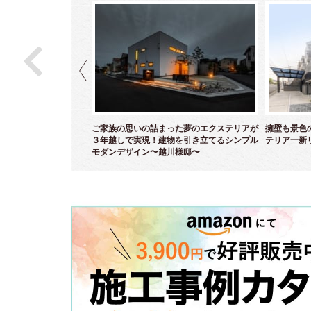
ら白亜のクローズエクス
ご家族の思いの詰まった夢のエクステリアが
擁壁も景色
～
３年越しで実現！建物を引き立てるシンプル
テリア一新
モダンデザイン〜越川様邸〜