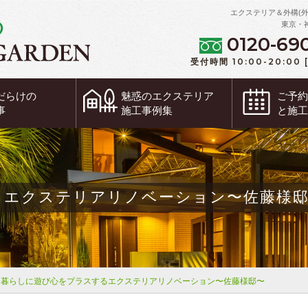
エクステリア＆外構(
東京・
0120-69
受付時間 10:00-20:00
だらけの
魅惑の
エクステリア
ご予
事
施工事例集
と施
るエクステリアリノベーション〜佐藤様
暮らしに遊び心をプラスするエクステリアリノベーション〜佐藤様邸〜