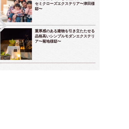
セミクローズエクステリア〜津田様
邸〜
重厚感のある建物を引き立たたせる
品格高いシンプルモダンエクステリ
ア〜菊地様邸〜
雅な雰囲気のラウンジ的存在ガーデンルー
メンテナンスフリーな海辺のリゾート
～高橋様邸～
デン～小松様～