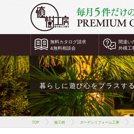
無料
カタログ請求
間違い
&
無料
相談会
外構工
暮らしに遊び心をプラスす
TOP
施工例
ガーデンリフォーム工事