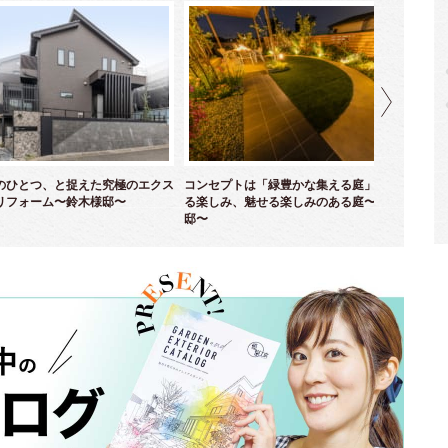
のひとつ、と捉えた究極のエクス
コンセプトは「緑豊かな集える庭」！ 育て
優
リフォーム〜鈴木様邸〜
る楽しみ、魅せる楽しみのある庭〜並木様
ム
邸〜