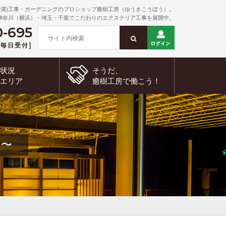
外溝)工事・ガーデニングのプロショップ癒樹工房（ゆうきこうぼう）。
神奈川（横浜）・埼玉・千葉でこだわりのエクステリア工事を展開中。
0-695
 [毎日受付]
約状況
そうだ、
工エリア
癒樹工房で
働こう！
邸〜