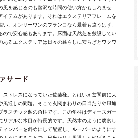
の風を感じるのも贅沢な時間の使い方かもしれませ
アイテムがあります。それはエクステリアフレームを
違い、オンリーワンのブランコなら愛着も違うはず。
るので安心感もあります。床面は天然芝を敷設してい
のあるエクステリアは日々の暮らしに安らぎとワクワ
ァサード
、ストレスになっていた佐藤様。とはいえ玄関前に大
や風通しの問題。そこで玄関まわりの日当たりや風通
プラスチック製の角柱です。この角柱はディーズガー
にリアルな木目が特長的です。天然木のように腐食し
ティンバーを斜めにして配置し、ルーバーのようにす
のようにすることで、日当たりも風通しも妨げること