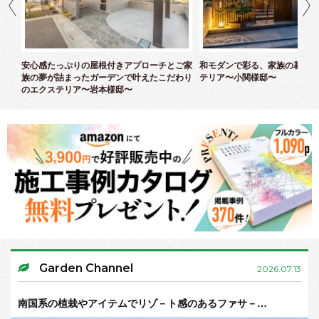
ズエ
安心感たっぷりの屋根付きアプローチとご家
和モダンで彩る、家族の暮らし
族の夢が詰まったガーデンで叶えたこだわり
テリア〜小関様邸〜
のエクステリア〜岩本様邸〜
Garden Channel
2026.07.13
南国系の植栽やアイテムでリゾ－ト感のあるファサ－…