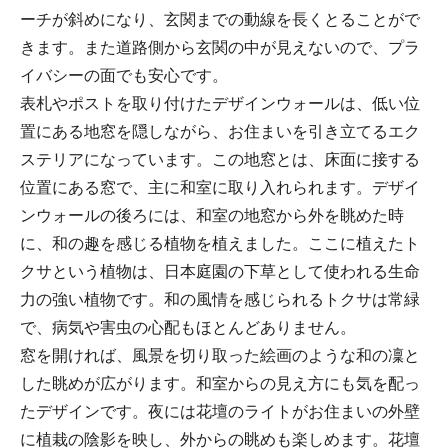
ーチが斜めになり、玄関までの動線を長くとることがで
きます。また道路側から玄関の中が見えないので、プラ
イバシーの面でも安心です。
表札やポストを取り付けたデザインウォールは、低い位
置にある地窓を隠しながら、お住まいを引き立てるエク
ステリアになっています。この地窓とは、床面に接する
位置にある窓で、主に和室に取り入れられます。デザイ
ンウォールの後ろには、和室の地窓から外を眺めた時
に、和の趣を感じる植物を植えました。ここに植えたト
クサという植物は、日本庭園の下草として使われる生命
力の強い植物です。和の風情を感じられるトクサは常緑
で、病気や害虫の心配もほとんどありません。
窓を開ければ、風景を切り取った絵画のような和の凜と
した眺めが広がります。和室からの見え方にも気を配っ
たデザインです。夜には花壇のライトがお住まいの外壁
に植栽の陰影を映し、外からの眺めも楽しめます。花壇