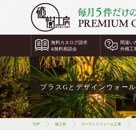
無料
カタログ請求
間違い
&
無料
相談会
外構工
プラスGとデザインウォー
TOP
施工例
ガーデンリフォーム工事