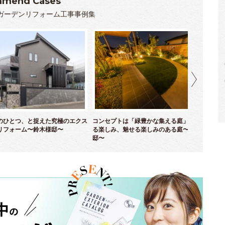
mend Cases
ガーデンリフォーム工事事例集
のひとつ、と捉えた究極のエクス
コンセプトは「緑豊かな集える庭」！ 育て
優
リフォーム〜鈴木様邸〜
る楽しみ、魅せる楽しみのある庭〜並木様
ム
邸〜