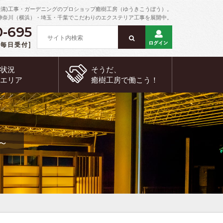
外溝)工事・ガーデニングのプロショップ癒樹工房（ゆうきこうぼう）。
神奈川（横浜）・埼玉・千葉でこだわりのエクステリア工事を展開中。
0-695
 [毎日受付]
約状況
そうだ、
工エリア
癒樹工房で
働こう！
～