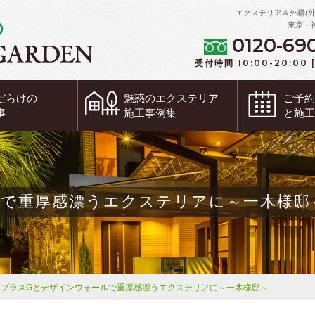
エクステリア＆外構(
東京・
0120-69
受付時間 10:00-20:00
だらけの
魅惑の
エクステリア
ご予
事
施工事例集
と施
ルで重厚感漂うエクステリアに～一木様邸
プラスGとデザインウォールで重厚感漂うエクステリアに～一木様邸～