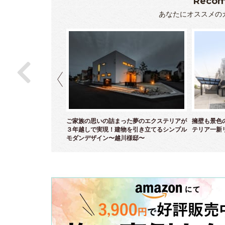
Recom
あなたにオススメの
ら白亜のクローズエクス
ご家族の思いの詰まった夢のエクステリアが
擁壁も景色
～
３年越しで実現！建物を引き立てるシンプル
テリア一新
モダンデザイン〜越川様邸〜