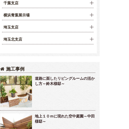
千葉支店
横浜青葉展示場
埼玉支店
埼玉北支店
施工事例
道路に面したリビングルームの活か
し方～鈴木様邸～
地上１０ｍに現れた空中庭園～中田
様邸～