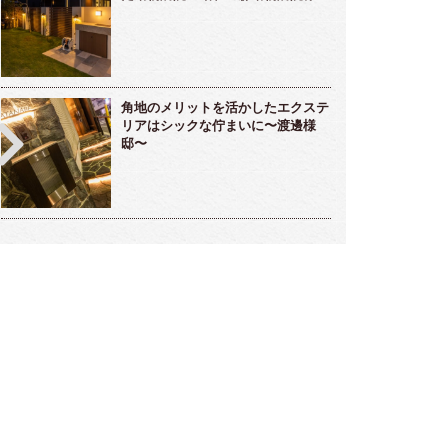
角地のメリットを活かしたエクステ
リアはシックな佇まいに〜渡邊様
邸〜
雅な雰囲気のラウンジ的存在ガーデンルー
メンテナンスフリーな海辺のリゾート
～高橋様邸～
デン～小松様～