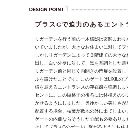
1
DESIGN POINT
プラスGで迫力のあるエント
リガーデンを行う前の一木様邸は玄関まわり
いていましたが、大きなお住まいに対してフ
しかしリガーデンによって３階建ての大きな
出し、白い外壁に対して、黒を基調とした落
リガーデン前と同じく両開きの門扉を設置し
ことです。こ
強調します。
ルを設けたことです。このゲートはLIXIL
様を迎えるエントランスの存在感を強調しま
セントに。この縦格子の後ろには鉢植えのシ
かせるようにしました。奥ゆかしい美しさが
配置する場合、枝葉が敷地の外に出てしまい
ゲートの内側ならそうした心配も必要ありま
そしてプラスGのゲートに繋がるようにお住