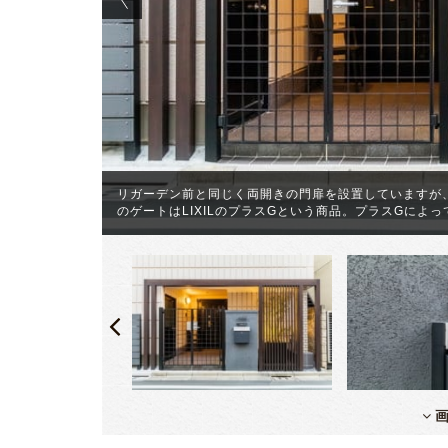
少し奥にある
リガーデン前と同じく両開きの門扉を設置していますが
でした。
のゲートはLIXILのプラスGという商品。プラスGに
画