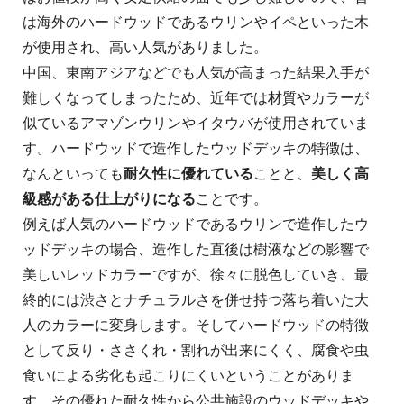
は海外のハードウッドであるウリンやイペといった木
が使用され、高い人気がありました。
中国、東南アジアなどでも人気が高まった結果入手が
難しくなってしまったため、近年では材質やカラーが
似ているアマゾンウリンやイタウバが使用されていま
す。ハードウッドで造作したウッドデッキの特徴は、
なんといっても
耐久性に優れている
ことと、
美しく高
級感がある仕上がりになる
ことです。
例えば人気のハードウッドであるウリンで造作したウ
ッドデッキの場合、造作した直後は樹液などの影響で
美しいレッドカラーですが、徐々に脱色していき、最
終的には渋さとナチュラルさを併せ持つ落ち着いた大
人のカラーに変身します。そしてハードウッドの特徴
として反り・ささくれ・割れが出来にくく、腐食や虫
食いによる劣化も起こりにくいということがありま
す。その優れた耐久性から公共施設のウッドデッキや