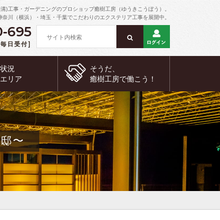
外溝)工事・ガーデニングのプロショップ癒樹工房（ゆうきこうぼう）。
神奈川（横浜）・埼玉・千葉でこだわりのエクステリア工事を展開中。
0-695
 [毎日受付]
約状況
そうだ、
工エリア
癒樹工房で
働こう！
様邸〜