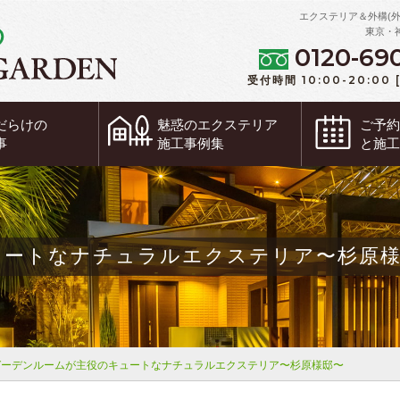
エクステリア＆外構(
東京・
0120-69
受付時間 10:00-20:00
だらけの
魅惑の
エクステリア
ご予
事
施工事例集
と施
ュートなナチュラルエクステリア〜杉原
ガーデンルームが主役のキュートなナチュラルエクステリア〜杉原様邸〜