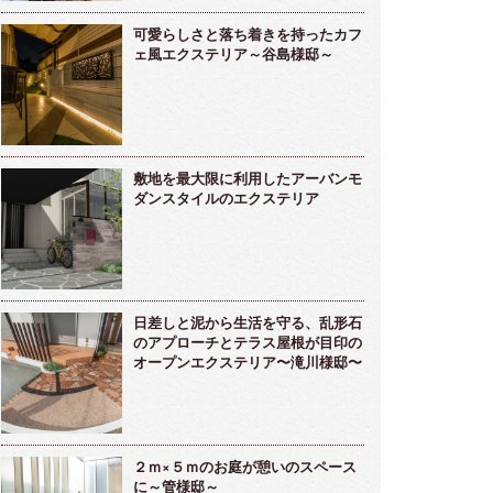
可愛らしさと落ち着きを持ったカフ
ェ風エクステリア～谷島様邸～
敷地を最大限に利用したアーバンモ
ダンスタイルのエクステリア
日差しと泥から生活を守る、乱形石
のアプローチとテラス屋根が目印の
オープンエクステリア〜滝川様邸〜
２ｍ×５ｍのお庭が憩いのスペース
に～管様邸～