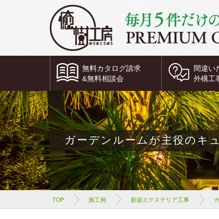
無料
カタログ請求
間違い
&
無料
相談会
外構工
ガーデンルームが主役のキ
TOP
施工例
新築エクステリア工事