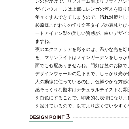
ンのおかげで、リフォーム前よりプライバシ
ザインウォールは上部にレンガの笠木を取り
年々くすんできてしまうので、汚れ対策とし
杉原様こだわりの切り文字タイプの表札とぴ
ートアイアン製の美しい質感が、白いデザイ
ますね。
夜のエクステリアを彩るのは、温かな光を灯
を、マリンライトはメインガーデンをしっか
面でも心配ありませんね。門灯は笠のお陰で
デザインウォールの足下まで、しっかり光が
人の動線に使っているのは、色鮮やかな方形
感そっくりな擬木はナチュラルテイストな雰
を白色にすることで、印象的な表情になりま
を設けているので、以前より広く使いやすく
3
DESIGN POINT