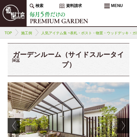
検索
資料請求
MENU
TOP
施工例
人気アイテム集 ~表札・ポスト・物置・ウッドデッキ・ガレ
ガーデンルーム（サイドスルータイ
プ）