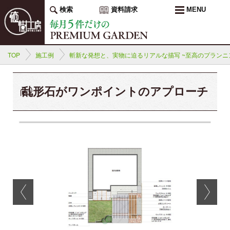
検索
資料請求
MENU
TOP
施工例
斬新な発想と、実物に迫るリアルな描写 ~至高のプランニ
乱形石がワンポイントのアプローチ