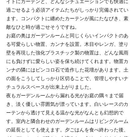
イトにカーテンと、どんなシチュエーションでも快適に
過ごせるよう必須アイテムたちがしっかり完備されてい
ます。コンパクトに纏めたカーテンが風にたなびき、素
敵なひと時が過ごせそうですね。
お庭の奥はガーデンルームと同じくらいインパクトのあ
る可愛らしい物置、カンナを設置。木目やレンガ、塗り
壁を再現した強化プラスチック製の物置は、どんな風雨
にも負けずに愛らしい姿を保ち続けてくれます。物置カ
ンナの隣にはピンコロ石で造作した花壇があります。土
の面をこうしてしっかり区切ることで、管理しやすいナ
チュラルスペースが出来上がりました。
夜もガーデンルームから漏れる光がお庭の隅々まで届
き、淡く優しい雰囲気が漂っています。白いレースのカ
ーテンから透けて見える温かな光がなんとも幻想的で
す。室内と隣合わせのガーデンルームはリビングルーム
の延長としても使えます。夕ごはんを食べ終わった後、