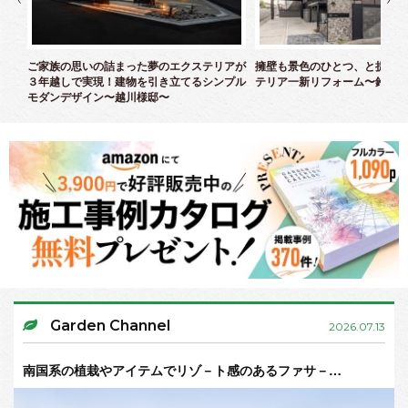
クス
ご家族の思いの詰まった夢のエクステリアが
擁壁も景色のひとつ、と捉えた
３年越しで実現！建物を引き立てるシンプル
テリア一新リフォーム〜鈴木様
モダンデザイン〜越川様邸〜
Garden Channel
2026.07.13
南国系の植栽やアイテムでリゾ－ト感のあるファサ－…