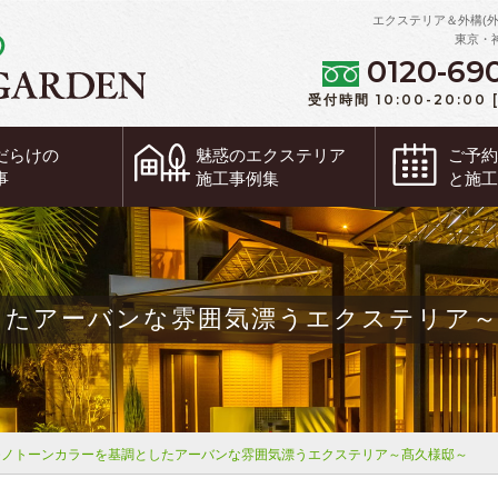
エクステリア＆外構(
東京・
0120-69
受付時間 10:00-20:00
だらけの
魅惑の
エクステリア
ご予
事
施工事例集
と施
したアーバンな雰囲気漂うエクステリア～
モノトーンカラーを基調としたアーバンな雰囲気漂うエクステリア～髙久様邸～