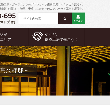
外溝)工事・ガーデニングのプロショップ癒樹工房（ゆうきこうぼう）。
神奈川（横浜）・埼玉・千葉でこだわりのエクステリア工事を展開中。
0-695
 [毎日受付]
約状況
そうだ、
工エリア
癒樹工房で
働こう！
髙久様邸～