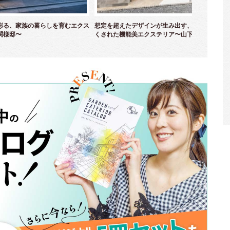
彩る、家族の暮らしを育むエクス
想定を超えたデザインが生み出す、計算し尽
二
関様邸〜
くされた機能美エクステリア〜山下様邸〜
緑