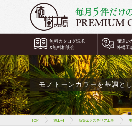
無料
カタログ請求
間違い
&
無料
相談会
外構工
モノトーンカラーを基調と
TOP
施工例
新築エクステリア工事