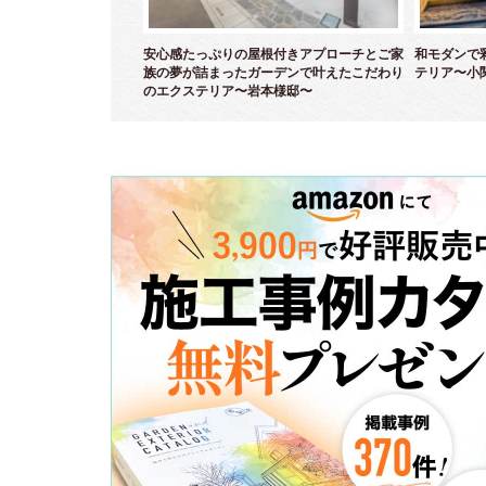
モダンなセミクローズエ
安心感たっぷりの屋根付きアプローチとご家
和モダンで
邸～
族の夢が詰まったガーデンで叶えたこだわり
テリア〜小
のエクステリア〜岩本様邸〜