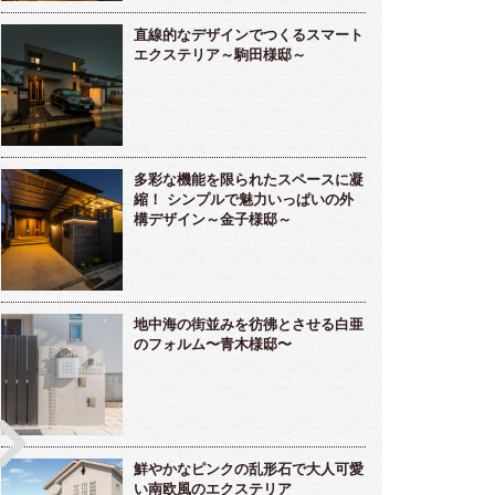
直線的なデザインでつくるスマート
エクステリア～駒田様邸～
多彩な機能を限られたスペースに凝
縮！ シンプルで魅力いっぱいの外
構デザイン～金子様邸～
地中海の街並みを彷彿とさせる白亜
のフォルム〜青木様邸〜
鮮やかなピンクの乱形石で大人可愛
い南欧風のエクステリア