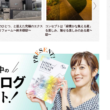
のひとつ、と捉えた究極のエクス
コンセプトは「緑豊かな集える庭」！ 育て
優
リフォーム〜鈴木様邸〜
る楽しみ、魅せる楽しみのある庭〜並木様
ム
邸〜