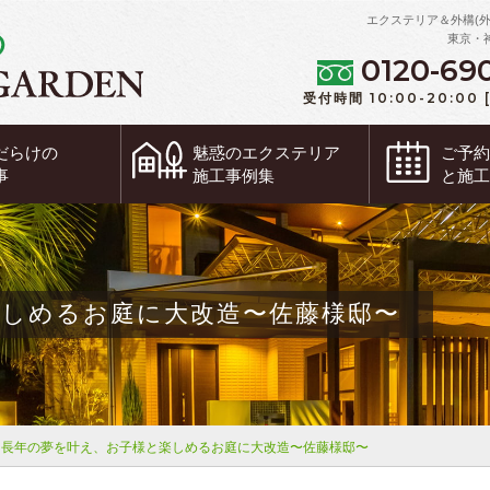
エクステリア＆外構(
東京・
0120-69
受付時間 10:00-20:00
だらけの
魅惑の
エクステリア
ご予
事
施工事例集
と施
楽しめるお庭に大改造〜佐藤様邸〜
長年の夢を叶え、お子様と楽しめるお庭に大改造〜佐藤様邸〜