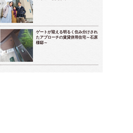
ゲートが迎える明るく住み分けされ
雅な雰囲気のラウンジ的存在ガーデンルー
メンテナンスフリーな海辺のリゾート
～高橋様邸～
デン～小松様～
たアプローチの賃貸併用住宅～石原
様邸～