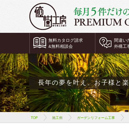
無料
カタログ請求
間違い
&
無料
相談会
外構工
長年の夢を叶え、お子様と
TOP
施工例
ガーデンリフォーム工事