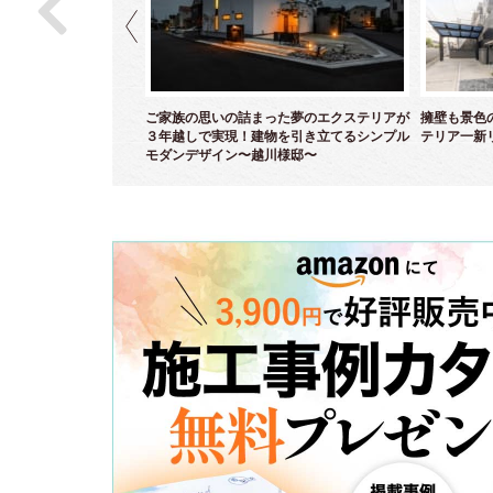
ら白亜のクローズエクス
ご家族の思いの詰まった夢のエクステリアが
擁壁も景色
～
３年越しで実現！建物を引き立てるシンプル
テリア一新
モダンデザイン〜越川様邸〜