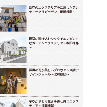
既存のエクステリアを活用したアン
ティークリガーデン～薗部様邸～
周辺に溶け込むシックでエレガント
なガーデンエクステリア～本田様邸
～
洋風の瓦が美しいプロヴァンス調デ
ザインウォール〜北村様邸〜
華やかさと可愛さを併せ持つエクス
テリア～福間様邸～