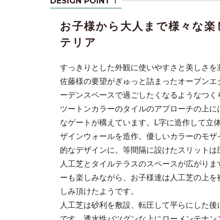
DESIGN POINT
お子様から大人まで様々な楽
テリア
すっきりとした外観に使いやすさと美しさを
佐藤様の要望がぎゅっと詰まったオープンエ
ーデンスペースで過ごしたくなるようなつく
要望がぎゅっ
ツートンカラーのタイルのアプローチの上に
なっていま
なゲートが構えています。L字に造作して立
ザインウォールを造作。優しいカラーのモザ
的なデザインに。等間隔に設けたスリットは
人工芝とタイルテラスのスペースが広がりま
ーも楽しみながら、お子様達は人工芝の上を
しみ頂けたようです。
人工芝は砂利を敷設、転圧して平らにした後
です。透水性バツグンな上にローメンテナン