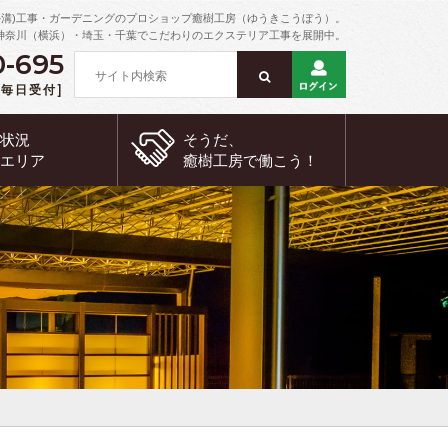
外溝)工事・ガーデニングのプロショップ癒樹工房（ゆうきこうぼう）。
神奈川（横浜）・埼玉・千葉でこだわりのエクステリア工事を展開中。
0-695
 [毎日受付]
約状況
そうだ、
工エリア
癒樹工房で
働こう！