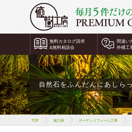
無料
カタログ請求
間違い
&
無料
相談会
外構工
自然石をふんだんにあしら
TOP
施工例
ガーデンリフォーム工事