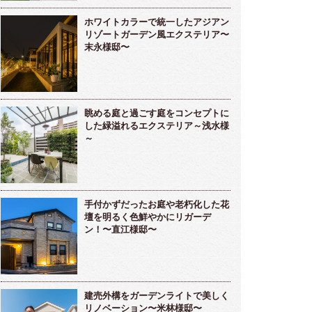
ホワイトカラーで統一したアジアン
リゾートガーデン風エクステリア〜
末永様邸〜
眺める庭と過ごす庭をコンセプトに
した緑溢れるエクステリア～浅水様
～
手付かずだったお庭や老朽化した花
壇を明るく色鮮やかにリガーデ
ン！〜直江様邸〜
建売外構をガーデンライトで美しく
リノベーション〜米林様邸〜