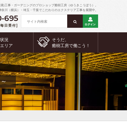
外溝)工事・ガーデニングのプロショップ癒樹工房（ゆうきこうぼう）。
神奈川（横浜）・埼玉・千葉でこだわりのエクステリア工事を展開中。
0-695
 [毎日受付]
約状況
そうだ、
工エリア
癒樹工房で
働こう！
邸～