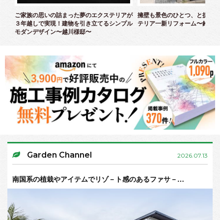
クス
ご家族の思いの詰まった夢のエクステリアが
擁壁も景色のひとつ、と捉えた
３年越しで実現！建物を引き立てるシンプル
テリア一新リフォーム〜鈴木様
モダンデザイン〜越川様邸〜
Garden Channel
2026.07.13
南国系の植栽やアイテムでリゾ－ト感のあるファサ－…