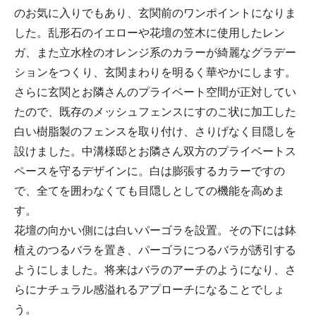
のお気に入りでもあり、玄関前のワンポイントになりま
した。乱形石のイエローや花壇の笠木に使用したレン
ガ、また立水栓のオレンジ系のカラーが綺麗なグラデー
ションをつくり、玄関まわりを明るく華やかにします。
さらに玄関とお隣さんのプライベート空間が正対してい
たので、既存のメッシュフェンスにすのこ状に加工した
白い樹脂製のフェンスを取り付け、さりげなく目隠しを
設けました。中溝様邸とお隣さん双方のプライベートス
ペースを守るデザインに。白は膨張するカラーですの
で、全てを囲わなくても目隠しとしての機能を高めま
す。
花壇の向かい側には白いパーゴラを設置。その下には鉢
植えのつるバラを置き、パーゴラにつるバラが誘引する
ようにしました。将来はバラのアーチのようになり、さ
らにナチュラル感溢れるアプローチになることでしょ
う。