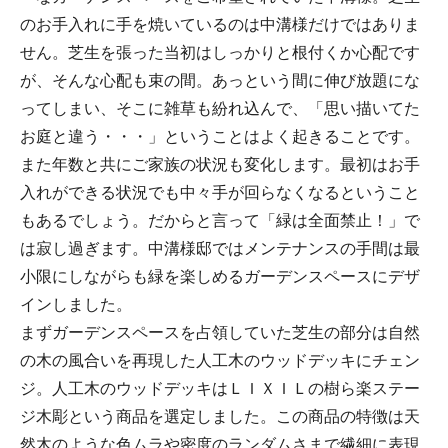
のお手入れに手を焼いているのは中溝様だけではありま
せん。芝生を張った当初はしっかりと根付くか心配です
が、そんな心配も束の間。あっという間に伸び放題にな
ってしまい、そこに雑草も紛れ込んで、「思い描いてた
お庭と違う・・・」ということはよく起きることです。
また年数と共にご家族の状況も変化します。最初はお手
入れができる状況でも中々手が回らなくなるということ
もあるでしょう。だからと言って「緑は全面禁止！」で
は寂し過ぎます。中溝様邸ではメンテナンスの手間は最
小限にしながらも緑を楽しめるガーデンスペースにデザ
インしました。
まずガーデンスペースを占領していた芝生の部分は自然
の木の風合いを再現した人工木のウッドデッキにチェン
ジ。人工木のウッドデッキはＬＩＸＩＬの樹ら楽ステー
ジ木彫という商品を選定しました。この商品の特徴は天
然木のような色ムラや密度のランダムさまで繊細に表現