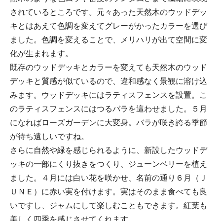
されているところです。元々あった天然木のウッドデッ
キとはあえて色調を変えてグレーがかったカラーを選び
ました。色調を変えることで、メリハリが出て空間に変
化が生まれます。
既存のウッドデッキとカラーを変えても天然木のウッド
デッキと質感が似ているので、違和感なく景観に溶け込
みます。ウッドデッキにはラティスフェンスを設置。こ
のラティスフェンスにはつるバラを這わせました。５月
になればローズガーデンに大変身。バラが咲き誇る季節
が待ち遠しいですね。
さらに自然や緑を感じられるように、新設したウッドデ
ッキの一部にくり抜きをつくり、ジューンベリーを植え
ました。４月には白い花を咲かせ、名前の通り６月（Ｊ
ＵＮＥ）に赤い実を付けます。実はそのまま食べても良
いですし、ジャムにして楽しむこともできます。紅葉も
美しく四季を感じさせてくれます。