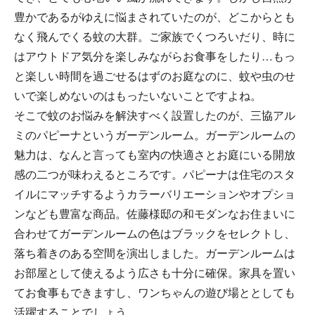
豊かであるがゆえに悩まされていたのが、どこからとも
なく飛んでくる蚊の大群。ご家族でくつろいだり、時に
はアウトドア気分を楽しみながらお食事をしたり…もっ
と楽しい時間を過ごせるはずのお庭なのに、蚊や虫のせ
いで楽しめないのはもったいないことですよね。
そこで蚊のお悩みを解決すべく設置したのが、三協アル
ミのパピーナというガーデンルーム。ガーデンルームの
魅力は、なんと言っても室内の快適さとお庭にいる開放
感の二つが味わえるところです。パピーナは住宅のスタ
イルにマッチするようカラーバリエーションやオプショ
ンなども豊富な商品。佐藤様邸の和モダンなお住まいに
合わせてガーデンルームの色はブラックをセレクトし、
落ち着きのある空間を演出しました。ガーデンルームは
お部屋として使えるよう広さも十分に確保。家具を置い
てお食事もできますし、ワンちゃんの遊び場ととしても
活躍することでしょう。