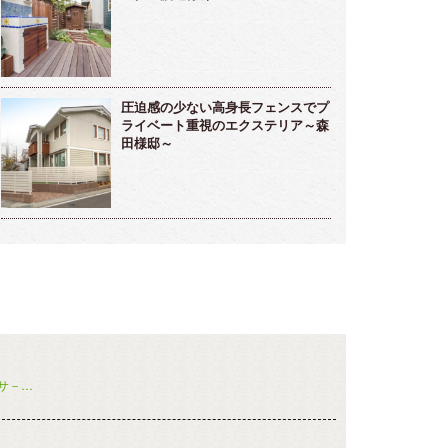
圧迫感の少ない高身長フェンスでプ
ライベート重視のエクステリア～森
田様邸～
サ－…