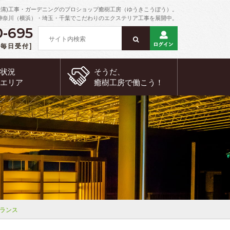
外溝)工事・ガーデニングのプロショップ癒樹工房（ゆうきこうぼう）。
神奈川（横浜）・埼玉・千葉でこだわりのエクステリア工事を展開中。
0-695
 [毎日受付]
約状況
そうだ、
工エリア
癒樹工房で
働こう！
ランス