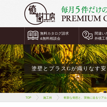
無料
カタログ請求
間違い
&
無料
相談会
外構工
塗壁とプラスGが織りなす
TOP
施工例
斬新な発想と、実物に迫るリアル