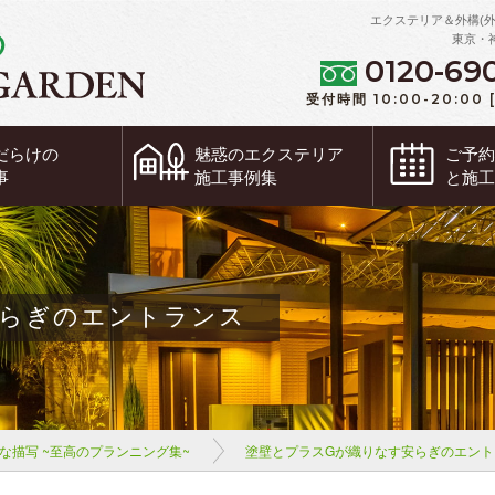
エクステリア＆外構(
東京・
0120-69
受付時間 10:00-20:00
だらけの
魅惑の
エクステリア
ご予
事
施工事例集
と施
安らぎのエントランス
な描写 ~至高のプランニング集~
塗壁とプラスGが織りなす安らぎのエント