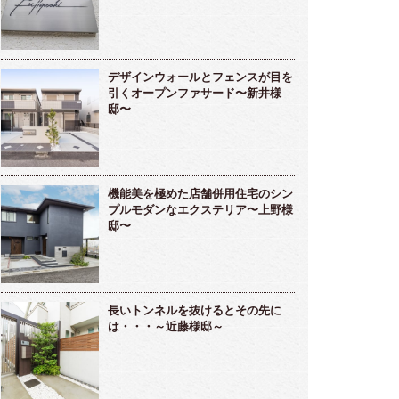
デザインウォールとフェンスが目を
引くオープンファサード〜新井様
邸〜
機能美を極めた店舗併用住宅のシン
プルモダンなエクステリア〜上野様
邸〜
長いトンネルを抜けるとその先に
は・・・～近藤様邸～