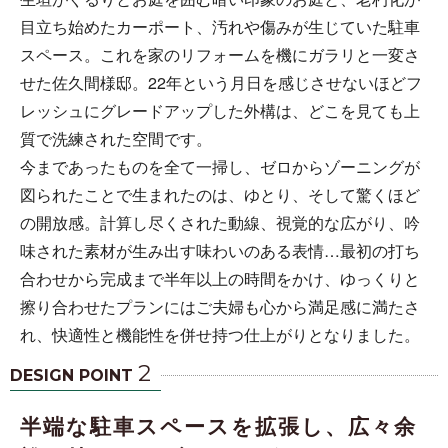
目立ち始めたカーポート、汚れや傷みが生じていた駐車
スペース。これを家のリフォームを機にガラリと一変さ
せた佐久間様邸。22年という月日を感じさせないほどフ
レッシュにグレードアップした外構は、どこを見ても上
質で洗練された空間です。
今まであったものを全て一掃し、ゼロからゾーニングが
図られたことで生まれたのは、ゆとり、そして驚くほど
の開放感。計算し尽くされた動線、視覚的な広がり、吟
味された素材が生み出す味わいのある表情…最初の打ち
合わせから完成まで半年以上の時間をかけ、ゆっくりと
擦り合わせたプランにはご夫婦も心から満足感に満たさ
れ、快適性と機能性を併せ持つ仕上がりとなりました。
2
DESIGN POINT
半端な駐車スペースを拡張し、広々余