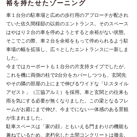
裕を持たせたゾーニング
車１台分の駐車場と広めの歩行用のアプローチが配され
ていた佐久間様邸の以前のエントランス。そのスペース
はやはり２台の車を停めようとすると余裕がない状態。
そこでこの際、車２台を余裕をもって停められるよう駐
車場の幅を拡張し、広々としたエントランスに一新しま
した。
今まではカーポートも１台分の片支持タイプでしたが、
これを機に両側の柱で2台分をカバーしつつも、玄関先
やその隣の部屋の上にまで伸びるワイドな「U.スタイル
アゼスト」（三協アルミ）を採用。車と玄関との往来も
雨を気にする必要が無くなりました。この梁となるフレ
ームがお庭にまで伸び、今までにない一体感のある景観
が生まれました。
駐車スペースは「家の顔」ともいえる門まわりの機能も
兼ねているため、老朽化した土間コンクリートは撤去。