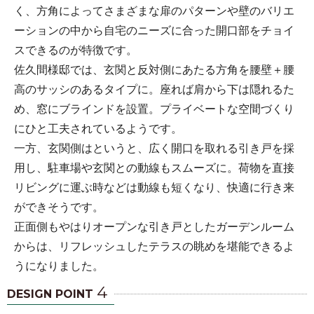
く、方角によってさまざまな扉のパターンや壁のバリエ
ーションの中から自宅のニーズに合った開口部をチョイ
スできるのが特徴です。
佐久間様邸では、玄関と反対側にあたる方角を腰壁＋腰
高のサッシのあるタイプに。座れば肩から下は隠れるた
め、窓にブラインドを設置。プライベートな空間づくり
にひと工夫されているようです。
一方、玄関側はというと、広く開口を取れる引き戸を採
用し、駐車場や玄関との動線もスムーズに。荷物を直接
リビングに運ぶ時などは動線も短くなり、快適に行き来
ができそうです。
正面側もやはりオープンな引き戸としたガーデンルーム
からは、リフレッシュしたテラスの眺めを堪能できるよ
うになりました。
4
DESIGN POINT