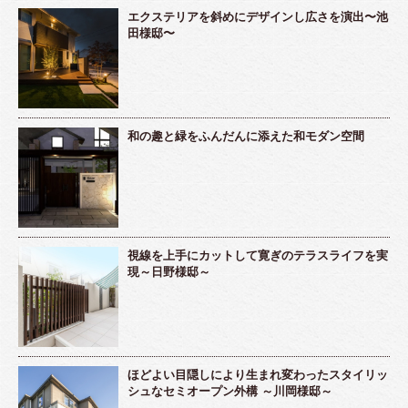
エクステリアを斜めにデザインし広さを演出〜池
田様邸〜
和の趣と緑をふんだんに添えた和モダン空間
視線を上手にカットして寛ぎのテラスライフを実
現～日野様邸～
ほどよい目隠しにより生まれ変わったスタイリッ
シュなセミオープン外構 ～川岡様邸～