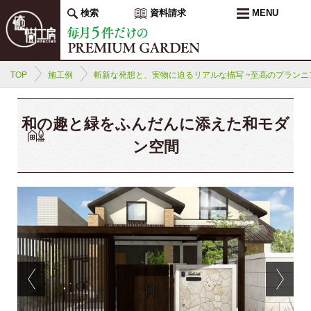
検索
資料請求
MENU
TOP
施工例
斬新な発想と、実物に迫るリアルな描写 ~至高のプランニ
和の趣と緑をふんだんに添えた和モダ
ン空間